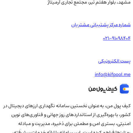
مشهد، بلوار هفتم تیر، مجتمع تجاری آرمیتاژ
شماره مرکز پشتیبانی مشتریان
021-91098404
پست الکترونیکی
info@kifpool.me
کیف‌ پول من، به‌عنوان نخستین سامانه نگهداری ارزهای دیجیتال در
کشور، با بهره‌گیری از استانداردهای روز جهانی و فناوری‌های نوین
امنیتی، بستری امن و مطمئن برای ذخیره، مدیریت و مبادله
رمزارزها فراهم کرده است. این سامانه با ارائه خدمات پیشرفته،