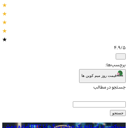
4.9
/5
برچسب‌ها:
قیمت روز میم کوین ها
جستجو در مطالب
جستجو
بیت‌کوین در آستانه یک حرکت بزرگ؛ آیا BTC آماده جهش
طلا