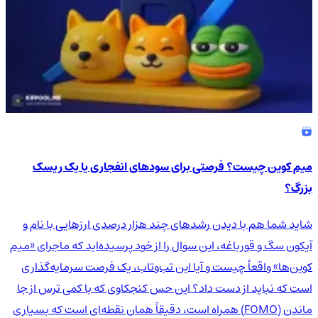
میم کوین چیست؟ فرصتی برای سودهای انفجاری یا یک ریسک
بزرگ؟
شاید شما هم با دیدن رشدهای چند هزار درصدی ارزهایی با نام و
آیکون سگ و قورباغه، این سوال را از خود پرسیده‌اید که ماجرای «میم
کوین‌ها» واقعاً چیست و آیا این تب‌وتاب، یک فرصت سرمایه‌گذاری
است که نباید از دست داد؟ این حس کنجکاوی که با کمی ترس از جا
ماندن (FOMO) همراه است، دقیقاً همان نقطه‌ای است که بسیاری