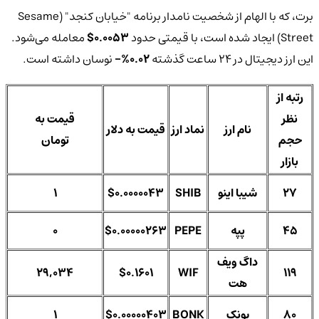
برت، که با الهام از شخصیت نامدار برنامه "خیابان کنجد" (Sesame
Street) ایجاد شده است، با قیمتی حدود
0.0053$
معامله می‌شود.
این ارز دیجیتال در 24 ساعت گذشته
0.02%-
نوسان داشته است.
رتبه از
نظر
قیمت به
نام ارز
نماد ارز
قیمت به دلار
حجم
تومان
بازار
27
شیبا اینو
SHIB
$0.0000043
1
45
پپه
PEPE
$0.00000263
0
داگ ویف
29,034
$0.1601
WIF
119
هت
80
بونک
BONK
$0.00000403
1