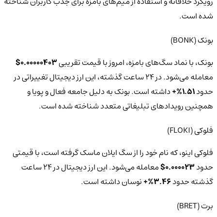
رویکرد خلاقانه و استفاده از میم‌های بامزه برای جذب کاربران شناخته
شده است.
بونک (BONK)
بونک، با نماد سگ‌های بامزه، امروز با قیمت تقریبی
0.00000403$
معامله می‌شود. در 24 ساعت گذشته، این ارز دیجیتال تغییراتی در
حدود
1.51%+
داشته است. بونک به دلیل جامعه فعال و پویا و
همچنین رویدادهای تبلیغاتی متعدد شناخته شده است.
فلوکی (FLOKI)
فلوکی اینو، که نام خود را از سگ ایلان ماسک گرفته است، با قیمتی
حدود
0.000023$
معامله می‌شود. این ارز دیجیتال در 24 ساعت
گذشته حدود
3.46%+
نوسان داشته است.
برت (BRET)