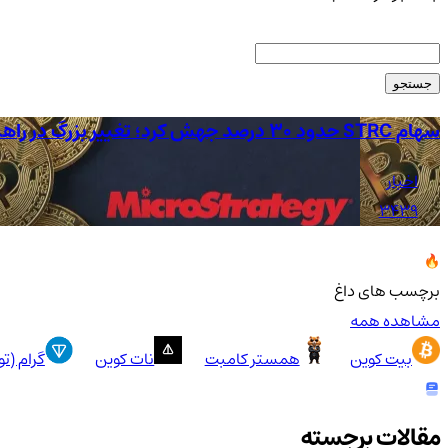
جستجو
سهام STRC حدود 30 درصد جهش کرد؛ تغییر بزرگ در راهبرد Strategy
اخبار
3439
برچسب های داغ
مشاهده همه
بیت کوین
همستر کامبت
نات کوین
گرام (ت
مقالات برجسته