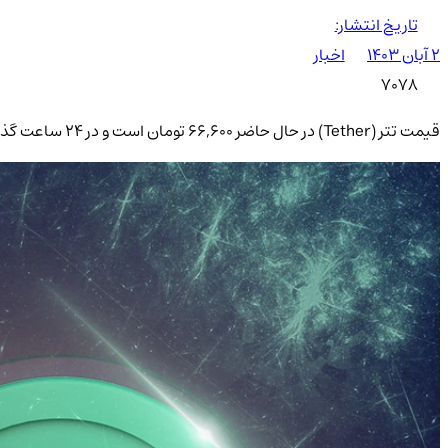
تاریخ انتشار:
۲ آبان ۱۴۰۳
اخبار
7078
قیمت تتر (Tether) در حال حاضر 66,600 تومان است و در ۲۴ ساعت گذشته 1,65%+ درصد تغییر کرده است. دامیننس تتر 5,32% است.