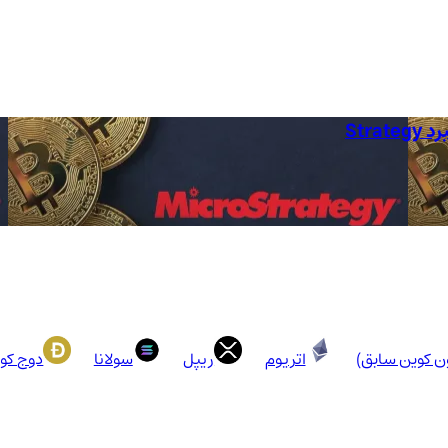
ون کوین سابق)
اتریوم
ریپل
سولانا
دوج کو