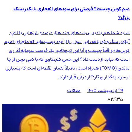
میم کوین چیست؟ فرصتی برای سودهای انفجاری یا یک ریسک
بزرگ؟
شاید شما هم با دیدن رشدهای چند هزار درصدی ارزهایی با نام و
آیکون سگ و قورباغه، این سوال را از خود پرسیده‌اید که ماجرای «میم
کوین‌ها» واقعاً چیست و آیا این تب‌وتاب، یک فرصت سرمایه‌گذاری
است که نباید از دست داد؟ این حس کنجکاوی که با کمی ترس از جا
ماندن (FOMO) همراه است، دقیقاً همان نقطه‌ای است که بسیاری
از سرمایه‌گذاران تازه‌کار در آن قرار دارند.
۲۹ اردیبهشت ۱۴۰۵
مقالات
82,935