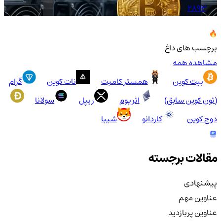
2893
برچسب های داغ
مشاهده همه
بیت کوین
همستر کامبت
نات کوین
گرام
(تون کوین سابق)
اتریوم
ریپل
سولانا
دوج کوین
کاردانو
شیبا
مقالات برجسته
پیشنهادی
عناوین مهم
عناوین پربازدید