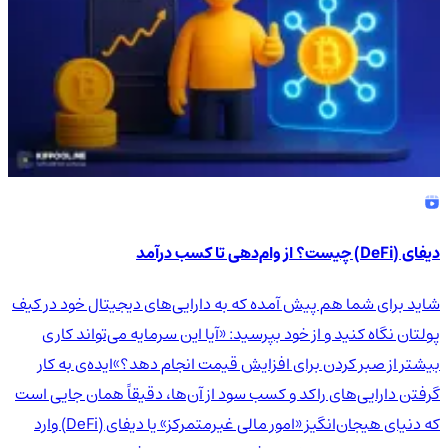
دیفای (DeFi) چیست؟ از وام‌دهی تا کسب درآمد
شاید برای شما هم پیش آمده که به دارایی‌های دیجیتال خود در کیف
پولتان نگاه کنید و از خود بپرسید: «آیا این سرمایه می‌تواند کاری
بیشتر از صبر کردن برای افزایش قیمت انجام دهد؟»ایده‌ی به کار
گرفتن دارایی‌های راکد و کسب سود از آن‌ها، دقیقاً همان جایی است
که دنیای هیجان‌انگیز «امور مالی غیرمتمرکز» یا دیفای (DeFi) وارد