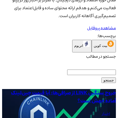
فعالیت می‌کنم و هدفم ارائه محتوای ساده و قابل‌اعتماد برای
تصمیم‌گیری آگاهانه کاربران است.
مشاهده پروفایل
برچسب‌ها:
بیت کوین
اتریوم
جستجو در مطالب
جستجو
خروج سنگین LINK از صرافی‌ها؛ آیا قیمت چین‌لینک
آماده جهش است؟
دلا
اخبار