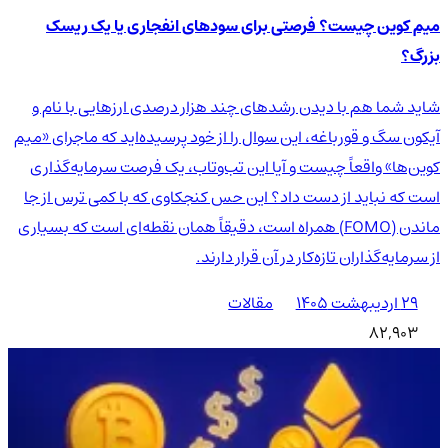
میم کوین چیست؟ فرصتی برای سودهای انفجاری یا یک ریسک
بزرگ؟
شاید شما هم با دیدن رشدهای چند هزار درصدی ارزهایی با نام و
آیکون سگ و قورباغه، این سوال را از خود پرسیده‌اید که ماجرای «میم
کوین‌ها» واقعاً چیست و آیا این تب‌وتاب، یک فرصت سرمایه‌گذاری
است که نباید از دست داد؟ این حس کنجکاوی که با کمی ترس از جا
ماندن (FOMO) همراه است، دقیقاً همان نقطه‌ای است که بسیاری
از سرمایه‌گذاران تازه‌کار در آن قرار دارند.
۲۹ اردیبهشت ۱۴۰۵
مقالات
82,903