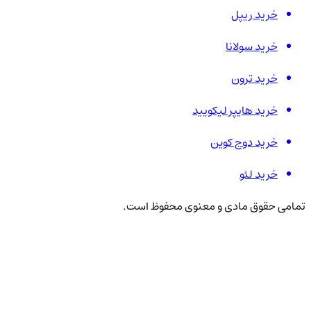
خرید ریپل
خرید سولانا
خرید ترون
خرید هایپر لیکویید
خرید دوج کوین
خرید لئو
تمامی حقوق مادی و معنوی محفوظ است.