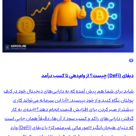
دیفای (DeFi) چیست؟ از وام‌دهی تا کسب درآمد
شاید برای شما هم پیش آمده که به دارایی‌های دیجیتال خود در کیف
پولتان نگاه کنید و از خود بپرسید: «آیا این سرمایه می‌تواند کاری
بیشتر از صبر کردن برای افزایش قیمت انجام دهد؟»ایده‌ی به کار
گرفتن دارایی‌های راکد و کسب سود از آن‌ها، دقیقاً همان جایی است
که دنیای هیجان‌انگیز «امور مالی غیرمتمرکز» یا دیفای (DeFi) وارد