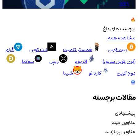
1749
برچسب های داغ
مشاهده همه
بیت کوین
همستر کامبت
نات کوین
گرام
(تون کوین سابق)
اتریوم
ریپل
سولانا
دوج کوین
کاردانو
شیبا
مقالات برجسته
پیشنهادی
عناوین مهم
عناوین پربازدید