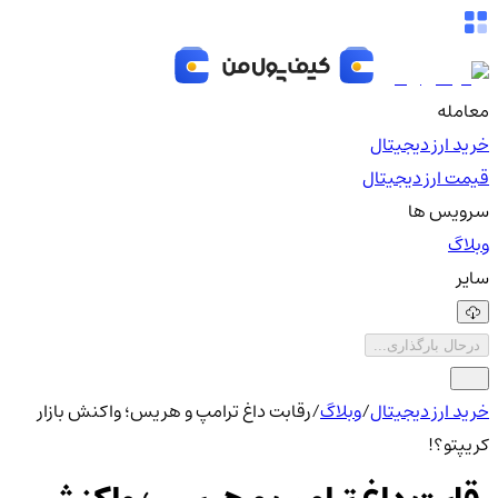
معامله
خرید ارز دیجیتال
قیمت ارز دیجیتال
سرویس ها
وبلاگ
سایر
درحال بارگذاری...
خرید ارز دیجیتال
/
وبلاگ
/
رقابت داغ ترامپ و هریس؛ واکنش بازار
کریپتو؟!