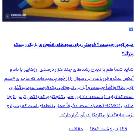
میم کوین چیست؟ فرصتی برای سودهای انفجاری یا یک ریسک
بزرگ؟
شاید شما هم با دیدن رشدهای چند هزار درصدی ارزهایی با نام و
آیکون سگ و قورباغه، این سوال را از خود پرسیده‌اید که ماجرای «میم
کوین‌ها» واقعاً چیست و آیا این تب‌وتاب، یک فرصت سرمایه‌گذاری
است که نباید از دست داد؟ این حس کنجکاوی که با کمی ترس از جا
ماندن (FOMO) همراه است، دقیقاً همان نقطه‌ای است که بسیاری
از سرمایه‌گذاران تازه‌کار در آن قرار دارند.
۲۹ اردیبهشت ۱۴۰۵
مقالات