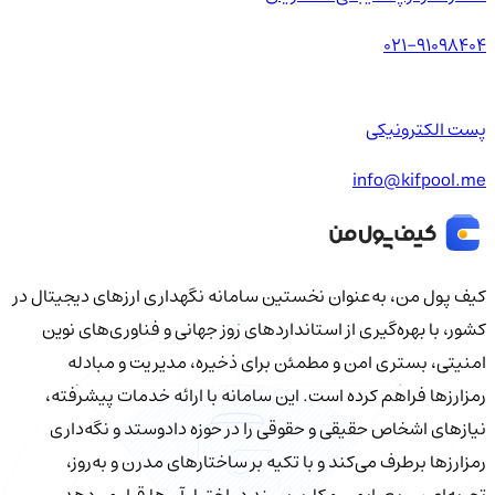
021-91098404
پست الکترونیکی
info@kifpool.me
کیف‌ پول من، به‌عنوان نخستین سامانه نگهداری ارزهای دیجیتال در
کشور، با بهره‌گیری از استانداردهای روز جهانی و فناوری‌های نوین
امنیتی، بستری امن و مطمئن برای ذخیره، مدیریت و مبادله
رمزارزها فراهم کرده است. این سامانه با ارائه خدمات پیشرفته،
نیازهای اشخاص حقیقی و حقوقی را در حوزه دادوستد و نگه‌داری
رمزارزها برطرف می‌کند و با تکیه بر ساختارهای مدرن و به‌روز،
تجربه‌ای سریع، ایمن و کاربرپسند در اختیار آن‌ها قرار می‌دهد.