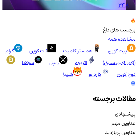
3418
برچسب های داغ
مشاهده همه
بیت کوین
همستر کامبت
نات کوین
گرام
(تون کوین سابق)
اتریوم
ریپل
سولانا
دوج کوین
کاردانو
شیبا
مقالات برجسته
پیشنهادی
عناوین مهم
عناوین پربازدید