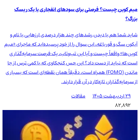
میم کوین چیست؟ فرصتی برای سودهای انفجاری یا یک ریسک
بزرگ؟
شاید شما هم با دیدن رشدهای چند هزار درصدی ارزهایی با نام و
آیکون سگ و قورباغه، این سوال را از خود پرسیده‌اید که ماجرای «میم
کوین‌ها» واقعاً چیست و آیا این تب‌وتاب، یک فرصت سرمایه‌گذاری
است که نباید از دست داد؟ این حس کنجکاوی که با کمی ترس از جا
ماندن (FOMO) همراه است، دقیقاً همان نقطه‌ای است که بسیاری
از سرمایه‌گذاران تازه‌کار در آن قرار دارند.
۲۹ اردیبهشت ۱۴۰۵
مقالات
82,892