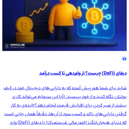
دیفای (DeFi) چیست؟ از وام‌دهی تا کسب درآمد
شاید برای شما هم پیش آمده که به دارایی‌های دیجیتال خود در کیف
پولتان نگاه کنید و از خود بپرسید: «آیا این سرمایه می‌تواند کاری
بیشتر از صبر کردن برای افزایش قیمت انجام دهد؟»ایده‌ی به کار
گرفتن دارایی‌های راکد و کسب سود از آن‌ها، دقیقاً همان جایی است
که دنیای هیجان‌انگیز «امور مالی غیرمتمرکز» یا دیفای (DeFi) وارد