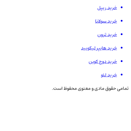
خرید ریپل
خرید سولانا
خرید ترون
خرید هایپر لیکویید
خرید دوج کوین
خرید لئو
تمامی حقوق مادی و معنوی محفوظ است.