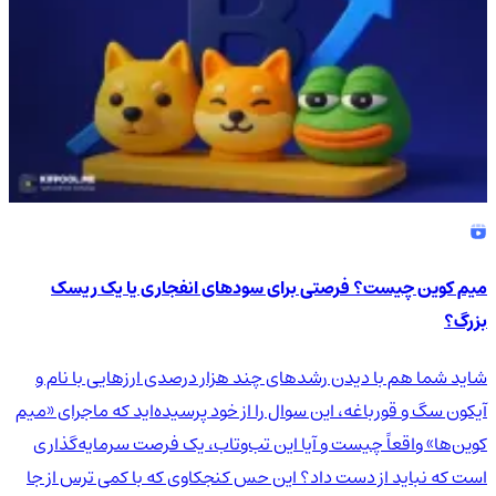
میم کوین چیست؟ فرصتی برای سودهای انفجاری یا یک ریسک
بزرگ؟
شاید شما هم با دیدن رشدهای چند هزار درصدی ارزهایی با نام و
آیکون سگ و قورباغه، این سوال را از خود پرسیده‌اید که ماجرای «میم
کوین‌ها» واقعاً چیست و آیا این تب‌وتاب، یک فرصت سرمایه‌گذاری
است که نباید از دست داد؟ این حس کنجکاوی که با کمی ترس از جا