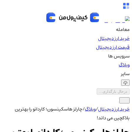
معامله
خرید ارز دیجیتال
قیمت ارز دیجیتال
سرویس ها
وبلاگ
سایر
درحال بارگذاری...
خرید ارز دیجیتال
/
وبلاگ
/
چارلز هاسکینسون؛ کاردانو را بهترین
بلاکچین می داند!