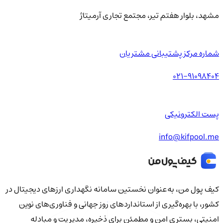
مشهد، بلوار هفتم تیر، مجتمع تجاری آرمیتاژ
شماره مرکز پشتیبانی مشتریان
021-91098404
پست الکترونیکی
info@kifpool.me
کیف‌ پول من، به‌عنوان نخستین سامانه نگهداری ارزهای دیجیتال در
کشور، با بهره‌گیری از استانداردهای روز جهانی و فناوری‌های نوین
امنیتی، بستری امن و مطمئن برای ذخیره، مدیریت و مبادله