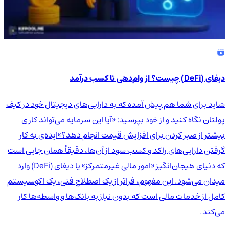
دیفای (DeFi) چیست؟ از وام‌دهی تا کسب درآمد
شاید برای شما هم پیش آمده که به دارایی‌های دیجیتال خود در کیف
پولتان نگاه کنید و از خود بپرسید: «آیا این سرمایه می‌تواند کاری
بیشتر از صبر کردن برای افزایش قیمت انجام دهد؟»ایده‌ی به کار
گرفتن دارایی‌های راکد و کسب سود از آن‌ها، دقیقاً همان جایی است
که دنیای هیجان‌انگیز «امور مالی غیرمتمرکز» یا دیفای (DeFi) وارد
میدان می‌شود. این مفهوم، فراتر از یک اصطلاح فنی، یک اکوسیستم
کامل از خدمات مالی است که بدون نیاز به بانک‌ها و واسطه‌ها کار
می‌کند.