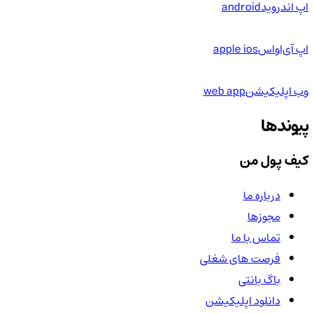
اپ اندروید
android
اپ آی‌او‌اس
apple ios
وب اپلیکیشن
web app
پیوندها
کیف پول من
درباره ما
مجوزها
تماس با ما
فرصت های شغلی
باگ بانتی
دانلود اپلیکیشن