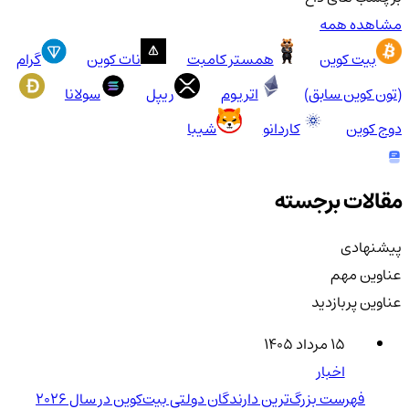
مشاهده همه
بیت کوین
همستر کامبت
نات کوین
گرام
(تون کوین سابق)
اتریوم
ریپل
سولانا
دوج کوین
کاردانو
شیبا
مقالات برجسته
پیشنهادی
عناوین مهم
عناوین پربازدید
۱۵ مرداد ۱۴۰۵
اخبار
فهرست بزرگ‌ترین دارندگان دولتی بیت‌کوین در سال 2026