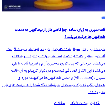
آلت سیزن به زبان ساده: چرا گاهی بازار از بیت‌کوین به سمت
آلت‌کوین‌ها حرکت می‌کند؟
تا به حال برایتان سوال شده که چطور در یک بازه زمانی کوتاه، قیمت
آلت‌کوین‌هایی که شاید کمتر اسمشان را شنیده‌اید سر به فلک
می‌کشد، در حالی که بیت‌کوین مسیری آرام و تقریبا ثابت را طی
می‌کند؟ این اتفاق تصادفی نیست و در دنیای کریپتو به آن «آلت
سیزن» (Altseason) یا فصل آلت‌کوین‌ها می‌گویند؛ دوره‌ای
هیجان‌انگیز که درک درست آن می‌تواند نگاه شما را به فرصت‌های بازار
تغییر دهد.
۲۶ اردیبهشت ۱۴۰۵
مقالات