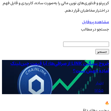
کریپتو و فناوری‌های نوین مالی را به‌صورت ساده، کاربردی و قابل فهم
در اختیار مخاطبان قرار دهم.
مشاهده پروفایل
جستجو در مطالب
جستجو
خروج سنگین LINK از صرافی‌ها؛ آیا قیمت چین‌لینک
آماده جهش است؟
دلا
اخبار
1755
برچسب های داغ