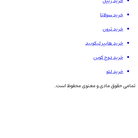
خرید ریپل
خرید سولانا
خرید ترون
خرید هایپر لیکویید
خرید دوج کوین
خرید لئو
تمامی حقوق مادی و معنوی محفوظ است.