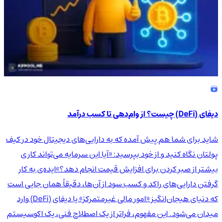
دیفای (DeFi) چیست؟ از وام‌دهی تا کسب درآمد
شاید برای شما هم پیش آمده که به دارایی‌های دیجیتال خود در کیف
پولتان نگاه کنید و از خود بپرسید: «آیا این سرمایه می‌تواند کاری
بیشتر از صبر کردن برای افزایش قیمت انجام دهد؟»ایده‌ی به کار
گرفتن دارایی‌های راکد و کسب سود از آن‌ها، دقیقاً همان جایی است
که دنیای هیجان‌انگیز «امور مالی غیرمتمرکز» یا دیفای (DeFi) وارد
میدان می‌شود. این مفهوم، فراتر از یک اصطلاح فنی، یک اکوسیستم