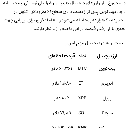
در مجموع، بازار ارزهای دیجیتال همچنان شرایطی نوسانی و محتاطانه
دارد. بیت‌کوین پس از از دست دادن سطح ۶۱ هزار دلار، اکنون در
محدوده ۶۰ هزار دلار معامله می‌شود و معامله‌گران برای ارزیابی جهت
بعدی بازار، رفتار قیمت در این ناحیه را زیر نظر دارند.
قیمت ارزهای دیجیتال مهم امروز
ارز دیجیتال
نماد
قیمت لحظه‌ای
بیت‌کوین
BTC
۶۰٬۳۶۱ دلار
اتریوم
ETH
۱٬۵۸۰ دلار
ریپل
XRP
۱٫۰۵ دلار
سولانا
SOL
۷۱٫۸۹ دلار
بایننس کوین
BNB
۵۶۳٫۵۴ دلار