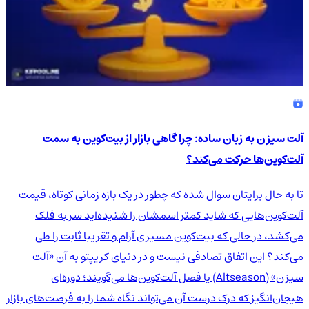
آلت سیزن به زبان ساده: چرا گاهی بازار از بیت‌کوین به سمت
آلت‌کوین‌ها حرکت می‌کند؟
تا به حال برایتان سوال شده که چطور در یک بازه زمانی کوتاه، قیمت
آلت‌کوین‌هایی که شاید کمتر اسمشان را شنیده‌اید سر به فلک
می‌کشد، در حالی که بیت‌کوین مسیری آرام و تقریبا ثابت را طی
می‌کند؟ این اتفاق تصادفی نیست و در دنیای کریپتو به آن «آلت
سیزن» (Altseason) یا فصل آلت‌کوین‌ها می‌گویند؛ دوره‌ای
هیجان‌انگیز که درک درست آن می‌تواند نگاه شما را به فرصت‌های بازار