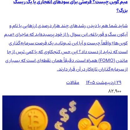
میم کوین چیست؟ فرصتی برای سودهای انفجاری یا یک ریسک
بزرگ؟
شاید شما هم با دیدن رشدهای چند هزار درصدی ارزهایی با نام و
آیکون سگ و قورباغه، این سوال را از خود پرسیده‌اید که ماجرای «میم
کوین‌ها» واقعاً چیست و آیا این تب‌وتاب، یک فرصت سرمایه‌گذاری
است که نباید از دست داد؟ این حس کنجکاوی که با کمی ترس از جا
ماندن (FOMO) همراه است، دقیقاً همان نقطه‌ای است که بسیاری
از سرمایه‌گذاران تازه‌کار در آن قرار دارند.
۲۹ اردیبهشت ۱۴۰۵
مقالات
82,900