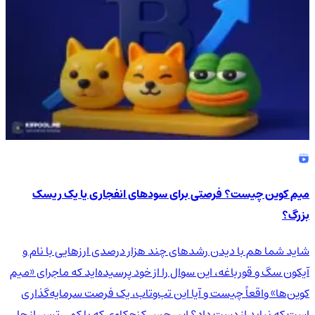
میم کوین چیست؟ فرصتی برای سودهای انفجاری یا یک ریسک
بزرگ؟
شاید شما هم با دیدن رشدهای چند هزار درصدی ارزهایی با نام و
آیکون سگ و قورباغه، این سوال را از خود پرسیده‌اید که ماجرای «میم
کوین‌ها» واقعاً چیست و آیا این تب‌وتاب، یک فرصت سرمایه‌گذاری
است که نباید از دست داد؟ این حس کنجکاوی که با کمی ترس از جا