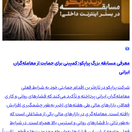
معرفی مسابقه بزرگ پراپکو؛ کمپینی برای حمایت از معامله‌گران
ایرانی
شرکت پراپکو در تازه‌ترین اقدام حمایتی خود به شرایط فعلی
معامله‌گران ایرانی پرداخته و تأکید می‌کند که فشارهای روانی و کاری
فعالان بازارهای مالی طی هفته‌های اخیر به‌طور چشمگیری افزایش
یافته است. معامله‌گری در بازارهای مالی یکی از مشاغلی است که
به‌طور ذاتی با فشارهای روانی و استرس بالا همراه است. در شرایط
فعلی جامعه ایران، این فشارها به‌واسطه محدودیت‌ها و قطعی تقریباً