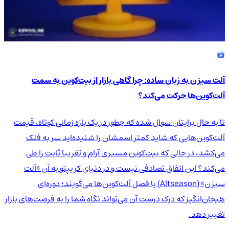
آلت سیزن به زبان ساده: چرا گاهی بازار از بیت‌کوین به سمت
آلت‌کوین‌ها حرکت می‌کند؟
تا به حال برایتان سوال شده که چطور در یک بازه زمانی کوتاه، قیمت
آلت‌کوین‌هایی که شاید کمتر اسمشان را شنیده‌اید سر به فلک
می‌کشد، در حالی که بیت‌کوین مسیری آرام و تقریبا ثابت را طی
می‌کند؟ این اتفاق تصادفی نیست و در دنیای کریپتو به آن «آلت
سیزن» (Altseason) یا فصل آلت‌کوین‌ها می‌گویند؛ دوره‌ای
هیجان‌انگیز که درک درست آن می‌تواند نگاه شما را به فرصت‌های بازار
تغییر دهد.