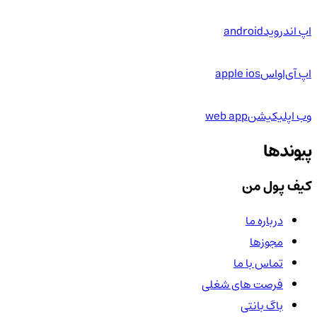
اپ اندروید
android
اپ آی‌او‌اس
apple ios
وب اپلیکیشن
web app
پیوندها
کیف پول من
درباره ما
مجوزها
تماس با ما
فرصت های شغلی
باگ بانتی