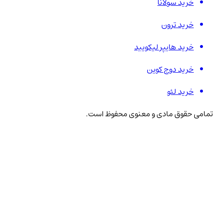
خرید سولانا
خرید ترون
خرید هایپر لیکویید
خرید دوج کوین
خرید لئو
تمامی حقوق مادی و معنوی محفوظ است.