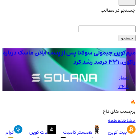
جستجو در مطالب
جستجو
میم‌کوین جیموتی سولانا پس از پست ایلان ماسک درباره
راکون، ۳۳۱ درصد رشد کرد
از
اخبار
3418
برچسب های داغ
مشاهده همه
بیت کوین
همستر کامبت
نات کوین
گرام