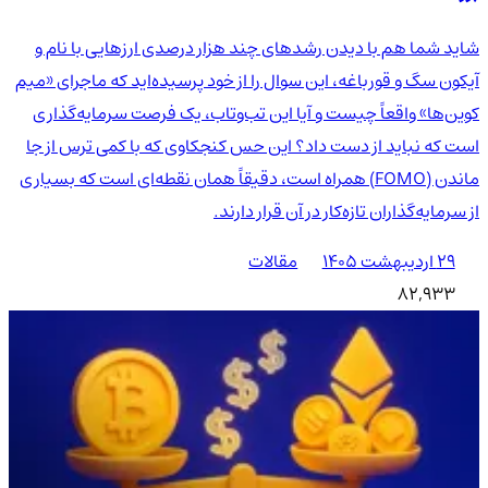
شاید شما هم با دیدن رشدهای چند هزار درصدی ارزهایی با نام و
آیکون سگ و قورباغه، این سوال را از خود پرسیده‌اید که ماجرای «میم
کوین‌ها» واقعاً چیست و آیا این تب‌وتاب، یک فرصت سرمایه‌گذاری
است که نباید از دست داد؟ این حس کنجکاوی که با کمی ترس از جا
ماندن (FOMO) همراه است، دقیقاً همان نقطه‌ای است که بسیاری
از سرمایه‌گذاران تازه‌کار در آن قرار دارند.
۲۹ اردیبهشت ۱۴۰۵
مقالات
82,933