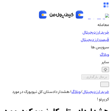
معامله
خرید ارز دیجیتال
قیمت ارز دیجیتال
سرویس ها
وبلاگ
سایر
درحال بارگذاری...
خرید ارز دیجیتال
/
وبلاگ
/
هشدار دادستان کل نیویورک در مورد
کریپتو !