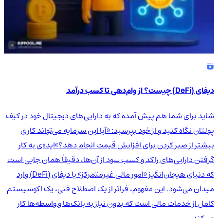
دیفای (DeFi) چیست؟ از وام‌دهی تا کسب درآمد
شاید برای شما هم پیش آمده که به دارایی‌های دیجیتال خود در کیف
پولتان نگاه کنید و از خود بپرسید: «آیا این سرمایه می‌تواند کاری
بیشتر از صبر کردن برای افزایش قیمت انجام دهد؟»ایده‌ی به کار
گرفتن دارایی‌های راکد و کسب سود از آن‌ها، دقیقاً همان جایی است
که دنیای هیجان‌انگیز «امور مالی غیرمتمرکز» یا دیفای (DeFi) وارد
میدان می‌شود. این مفهوم، فراتر از یک اصطلاح فنی، یک اکوسیستم
کامل از خدمات مالی است که بدون نیاز به بانک‌ها و واسطه‌ها کار
می‌کند.