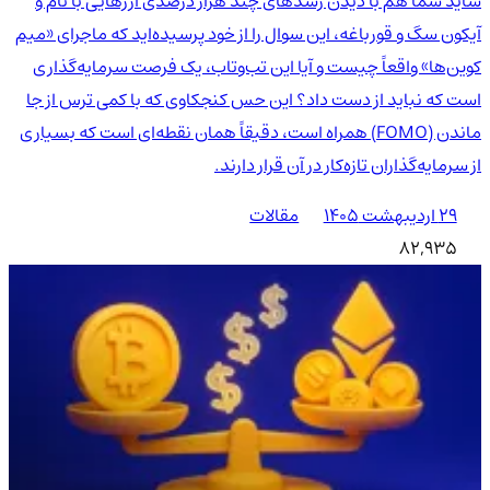
شاید شما هم با دیدن رشدهای چند هزار درصدی ارزهایی با نام و
آیکون سگ و قورباغه، این سوال را از خود پرسیده‌اید که ماجرای «میم
کوین‌ها» واقعاً چیست و آیا این تب‌وتاب، یک فرصت سرمایه‌گذاری
است که نباید از دست داد؟ این حس کنجکاوی که با کمی ترس از جا
ماندن (FOMO) همراه است، دقیقاً همان نقطه‌ای است که بسیاری
از سرمایه‌گذاران تازه‌کار در آن قرار دارند.
۲۹ اردیبهشت ۱۴۰۵
مقالات
82,935