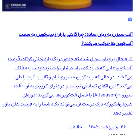
آلت سیزن به زبان ساده: چرا گاهی بازار از بیت‌کوین به سمت
آلت‌کوین‌ها حرکت می‌کند؟
تا به حال برایتان سوال شده که چطور در یک بازه زمانی کوتاه، قیمت
آلت‌کوین‌هایی که شاید کمتر اسمشان را شنیده‌اید سر به فلک
می‌کشد، در حالی که بیت‌کوین مسیری آرام و تقریبا ثابت را طی
می‌کند؟ این اتفاق تصادفی نیست و در دنیای کریپتو به آن «آلت
سیزن» (Altseason) یا فصل آلت‌کوین‌ها می‌گویند؛ دوره‌ای
هیجان‌انگیز که درک درست آن می‌تواند نگاه شما را به فرصت‌های بازار
تغییر دهد.
۲۶ اردیبهشت ۱۴۰۵
مقالات