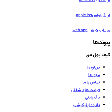
اپ اندروید
android
اپ آی‌او‌اس
apple ios
وب اپلیکیشن
web app
پیوندها
کیف پول من
درباره ما
مجوزها
تماس با ما
فرصت های شغلی
باگ بانتی
دانلود اپلیکیشن