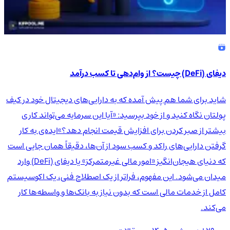
دیفای (DeFi) چیست؟ از وام‌دهی تا کسب درآمد
شاید برای شما هم پیش آمده که به دارایی‌های دیجیتال خود در کیف
پولتان نگاه کنید و از خود بپرسید: «آیا این سرمایه می‌تواند کاری
بیشتر از صبر کردن برای افزایش قیمت انجام دهد؟»ایده‌ی به کار
گرفتن دارایی‌های راکد و کسب سود از آن‌ها، دقیقاً همان جایی است
که دنیای هیجان‌انگیز «امور مالی غیرمتمرکز» یا دیفای (DeFi) وارد
میدان می‌شود. این مفهوم، فراتر از یک اصطلاح فنی، یک اکوسیستم
کامل از خدمات مالی است که بدون نیاز به بانک‌ها و واسطه‌ها کار
می‌کند.