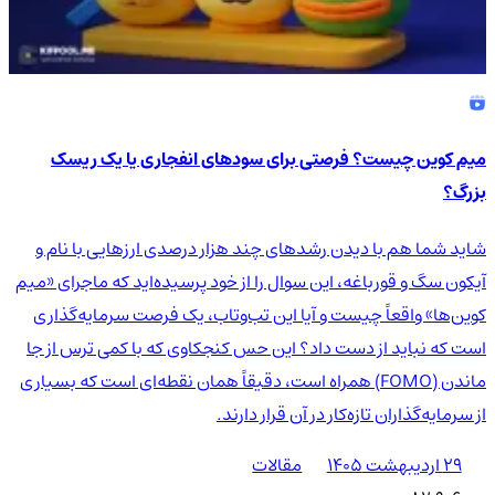
میم کوین چیست؟ فرصتی برای سودهای انفجاری یا یک ریسک
بزرگ؟
شاید شما هم با دیدن رشدهای چند هزار درصدی ارزهایی با نام و
آیکون سگ و قورباغه، این سوال را از خود پرسیده‌اید که ماجرای «میم
کوین‌ها» واقعاً چیست و آیا این تب‌وتاب، یک فرصت سرمایه‌گذاری
است که نباید از دست داد؟ این حس کنجکاوی که با کمی ترس از جا
ماندن (FOMO) همراه است، دقیقاً همان نقطه‌ای است که بسیاری
از سرمایه‌گذاران تازه‌کار در آن قرار دارند.
۲۹ اردیبهشت ۱۴۰۵
مقالات