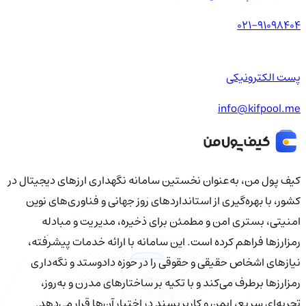
021-91098404
پست الکترونیکی
info@kifpool.me
کیف‌ پول من، به‌عنوان نخستین سامانه نگهداری ارزهای دیجیتال در
کشور، با بهره‌گیری از استانداردهای روز جهانی و فناوری‌های نوین
امنیتی، بستری امن و مطمئن برای ذخیره، مدیریت و مبادله
رمزارزها فراهم کرده است. این سامانه با ارائه خدمات پیشرفته،
نیازهای اشخاص حقیقی و حقوقی را در حوزه دادوستد و نگه‌داری
رمزارزها برطرف می‌کند و با تکیه بر ساختارهای مدرن و به‌روز،
تجربه‌ای سریع، ایمن و کاربرپسند در اختیار آن‌ها قرار می‌دهد.