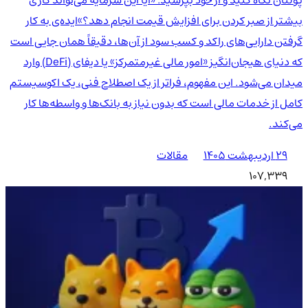
پولتان نگاه کنید و از خود بپرسید: «آیا این سرمایه می‌تواند کاری
بیشتر از صبر کردن برای افزایش قیمت انجام دهد؟»ایده‌ی به کار
گرفتن دارایی‌های راکد و کسب سود از آن‌ها، دقیقاً همان جایی است
که دنیای هیجان‌انگیز «امور مالی غیرمتمرکز» یا دیفای (DeFi) وارد
میدان می‌شود. این مفهوم، فراتر از یک اصطلاح فنی، یک اکوسیستم
کامل از خدمات مالی است که بدون نیاز به بانک‌ها و واسطه‌ها کار
می‌کند.
۲۹ اردیبهشت ۱۴۰۵
مقالات
107,339