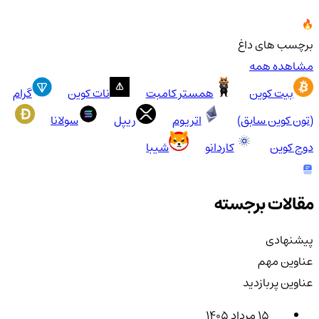
برچسب های داغ
مشاهده همه
بیت کوین
همستر کامبت
نات کوین
گرام
(تون کوین سابق)
اتریوم
ریپل
سولانا
دوج کوین
کاردانو
شیبا
مقالات برجسته
پیشنهادی
عناوین مهم
عناوین پربازدید
۱۵ مرداد ۱۴۰۵