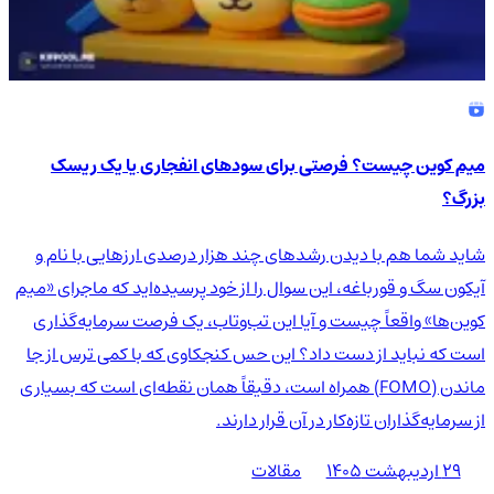
میم کوین چیست؟ فرصتی برای سودهای انفجاری یا یک ریسک
بزرگ؟
شاید شما هم با دیدن رشدهای چند هزار درصدی ارزهایی با نام و
آیکون سگ و قورباغه، این سوال را از خود پرسیده‌اید که ماجرای «میم
کوین‌ها» واقعاً چیست و آیا این تب‌وتاب، یک فرصت سرمایه‌گذاری
است که نباید از دست داد؟ این حس کنجکاوی که با کمی ترس از جا
ماندن (FOMO) همراه است، دقیقاً همان نقطه‌ای است که بسیاری
از سرمایه‌گذاران تازه‌کار در آن قرار دارند.
۲۹ اردیبهشت ۱۴۰۵
مقالات