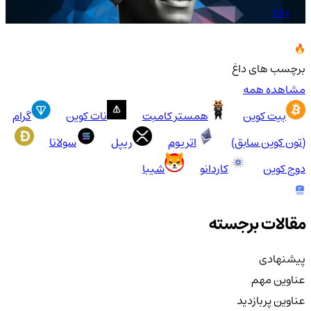
1160
برچسب های داغ
مشاهده همه
بیت کوین
همستر کامبت
نات کوین
گرام
(تون کوین سابق)
اتریوم
ریپل
سولانا
دوج کوین
کاردانو
شیبا
مقالات برجسته
پیشنهادی
عناوین مهم
عناوین پربازدید