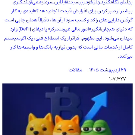
پولتان نگاه کنید و از خود بپرسید: «آیا این سرمایه می‌تواند کاری
بیشتر از صبر کردن برای افزایش قیمت انجام دهد؟»ایده‌ی به کار
گرفتن دارایی‌های راکد و کسب سود از آن‌ها، دقیقاً همان جایی است
که دنیای هیجان‌انگیز «امور مالی غیرمتمرکز» یا دیفای (DeFi) وارد
میدان می‌شود. این مفهوم، فراتر از یک اصطلاح فنی، یک اکوسیستم
کامل از خدمات مالی است که بدون نیاز به بانک‌ها و واسطه‌ها کار
می‌کند.
۲۹ اردیبهشت ۱۴۰۵
مقالات
107,327