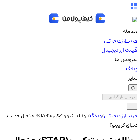
معامله
خرید ارز دیجیتال
قیمت ارز دیجیتال
سرویس ها
وبلاگ
سایر
درحال بارگذاری...
خرید ارز دیجیتال
/
وبلاگ
/
رونالدینیو و توکن STAR10؛ جنجال جدید در
دنیای کریپتو؟