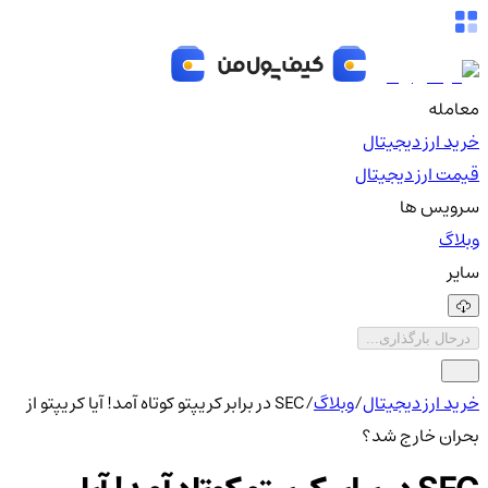
معامله
خرید ارز دیجیتال
قیمت ارز دیجیتال
سرویس ها
وبلاگ
سایر
درحال بارگذاری...
خرید ارز دیجیتال
/
وبلاگ
/
SEC در برابر کریپتو کوتاه آمد! آیا کریپتو از
بحران خارج شد؟