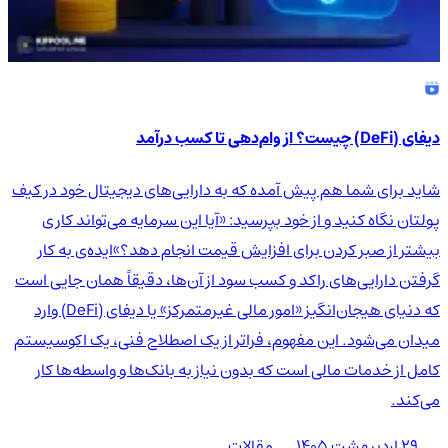
دیفای (DeFi) چیست؟ از وام‌دهی تا کسب درآمد
شاید برای شما هم پیش آمده که به دارایی‌های دیجیتال خود در کیف
پولتان نگاه کنید و از خود بپرسید: «آیا این سرمایه می‌تواند کاری
بیشتر از صبر کردن برای افزایش قیمت انجام دهد؟»ایده‌ی به کار
گرفتن دارایی‌های راکد و کسب سود از آن‌ها، دقیقاً همان جایی است
که دنیای هیجان‌انگیز «امور مالی غیرمتمرکز» یا دیفای (DeFi) وارد
میدان می‌شود. این مفهوم، فراتر از یک اصطلاح فنی، یک اکوسیستم
کامل از خدمات مالی است که بدون نیاز به بانک‌ها و واسطه‌ها کار
می‌کند.
۲۹ اردیبهشت ۱۴۰۵
مقالات