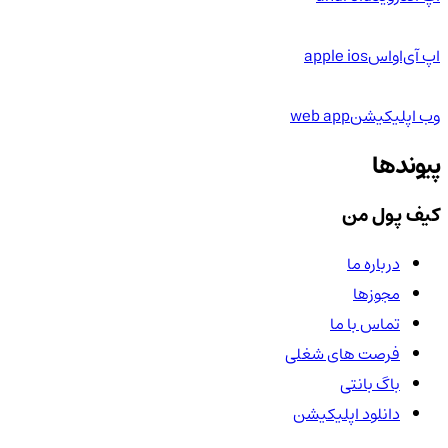
اپ آی‌او‌اس
apple ios
وب اپلیکیشن
web app
پیوندها
کیف پول من
درباره ما
مجوزها
تماس با ما
فرصت های شغلی
باگ بانتی
دانلود اپلیکیشن