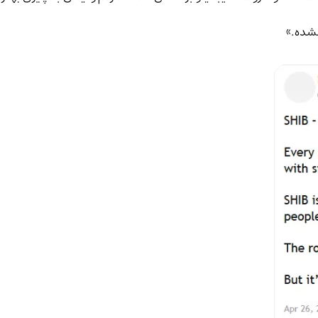
 نشده.»