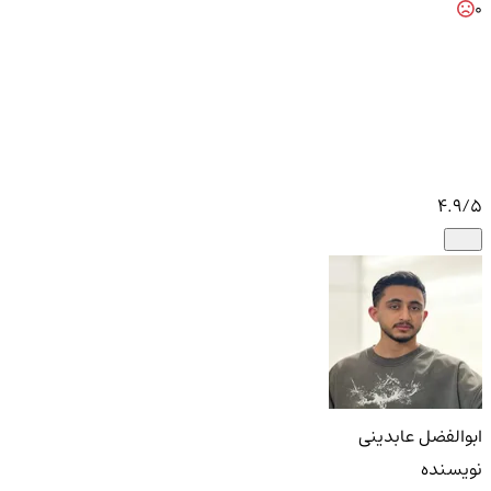
0
4.9
/5
ابوالفضل عابدینی
نویسنده