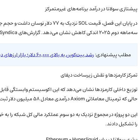
پیشتازی سولانا در درآمد برنامه‌های غیرمتمرکز
سه‌ماهه دوم 2025 اندکی کاهش نشان می‌دهد. گزارش‌های Syndica که در ابتدای سال منتشر شدند، نشان می‌دهند سولانا این دوره را با سهم 41% از کل درآمد Web3 آغاز کرده بود.
مطلب پیشنهادی:
رشد بیت‌کوین به بالای 60,000 دلار؛ بازار ارزهای دیجیتال جان گرفت
تمرکز کارمزدها و نقش زیرساخت دیفای
حالی که ترمینال معاملاتی Axiom درآمدی معادل 58 میلیون دلار ثبت کرد.
را تشکیل دادند.
برتری سولانا در برابر Hyperliquid و Ethereum