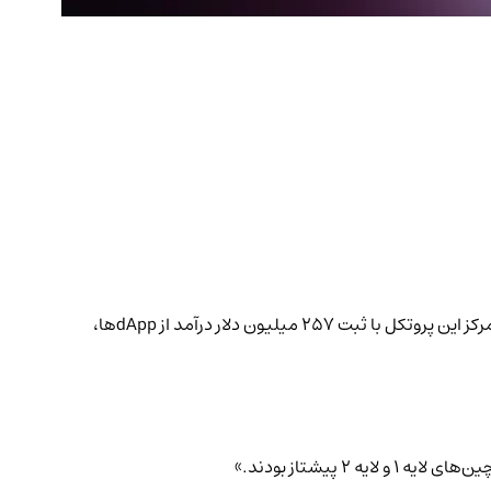
در پایان سه‌ماهه دوم 2026، شبکه Solana جایگاه مالی پیشتاز خود را در برابر رقبای اصلی‌اش در بخش بلاکچین تثبیت کرد. اکوسیستم غیرمتمرکز این پروتکل با ثبت 257 میلیون دلار درآمد از dAppها،