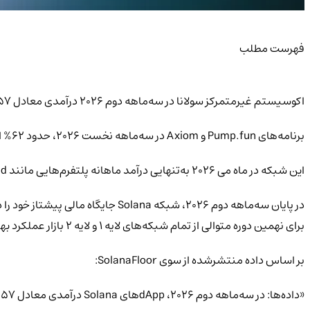
فهرست مطلب
اکوسیستم غیرمتمرکز سولانا در سه‌ماهه دوم 2026 درآمدی معادل 257 میلیون دلار ثبت کرد.
برنامه‌های Pump.fun و Axiom در سه‌ماهه نخست 2026، حدود 62% از درآمد شبکه را به خود اختصاص دادند.
این شبکه در ماه می 2026 به‌تنهایی درآمد ماهانه پلتفرم‌هایی مانند Hyperliquid و Ethereum را پشت سر گذاشت.
برای نهمین دوره متوالی از تمام شبکه‌های لایه 1 و لایه 2 بازار عملکرد بهتری داشت.
بر اساس داده منتشرشده از سوی SolanaFloor:
«داده‌ها: در سه‌ماهه دوم 2026، dAppهای Solana درآمدی معادل 257 میلیون دلار ایجاد کردند و برای نهمین فصل متوالی، در میان تمام بلاکچین‌های لایه 1 و لایه 2 پیشتاز بودند.»