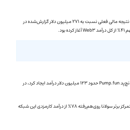
در پایان این فصل، قیمت SOL نزدیک به 77 دلار نوسان داشت و حجم جهانی بازار ارزهای دیجیتال در 24 ساعت گذشته به 98 میلیارد دلار رسید. نتیجه مالی فعلی نسبت به 271 میلیون دلار گزارش‌شده در
توزیع داخلی کارمزدها نشان می‌دهد که این اکوسیستم وابستگی قابل‌توجهی به چند پروتکل مشخص دارد. در سه‌ماهه نخست 2026، پلتفرم لانچ‌پد Pump.fun حدود 123 میلیون دلار درآمد ایجاد کرد، در
این دو پروژه در مجموع نزدیک به دو سوم عملکرد مالی کل شبکه را به خود اختصاص دادند. بر اساس معیارهای DefiLlama، هشت برنامه غیرمتمرکز برتر سولانا روی‌هم‌رفته 78% از درآمد کارمزدی این شبکه