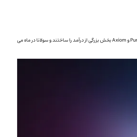
سولانا در سه‌ماهه دوم 2026 با ثبت 257 میلیون دلار درآمد از dAppها، برای نهمین فصل پیاپی در صدر شبکه‌های لایه 1 و 2 قرار گرفت. Pump.fun و Axiom بخش بزرگی از درآمد را ساختند و سولانا در ماه می