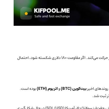
) پس از تثبیت در محدوده‌ی ۱۶۵ دلار، بار دیگر روند افزایشی خود را آغاز کرده و اکنون با حمایت خریداران، به‌سمت سطوح بالاتر حرکت می‌کند. اگر مقاومت ۱۸۰ دلاری شکسته شود، احتمال
بیت‌کوین (BTC)
و
اتریوم (ETH)
بوده است.
در حال حاضر، سولانا بالاتر از سطح ۱۷۲ دلار و میانگین متحرک ساده‌ی ۱۰۰ ساعته معامله می‌شود. همچنین، یک خط روند صعودی در نمودار ساعتی جفت‌ارز سولانا/دلار آمریکا (SOL/USD) در حال شکل‌گیری