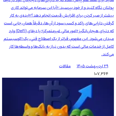
پولتان نگاه کنید و از خود بپرسید: «آیا این سرمایه می‌تواند کاری
بیشتر از صبر کردن برای افزایش قیمت انجام دهد؟»ایده‌ی به کار
گرفتن دارایی‌های راکد و کسب سود از آن‌ها، دقیقاً همان جایی است
که دنیای هیجان‌انگیز «امور مالی غیرمتمرکز» یا دیفای (DeFi) وارد
میدان می‌شود. این مفهوم، فراتر از یک اصطلاح فنی، یک اکوسیستم
کامل از خدمات مالی است که بدون نیاز به بانک‌ها و واسطه‌ها کار
می‌کند.
۲۹ اردیبهشت ۱۴۰۵
مقالات
107,364