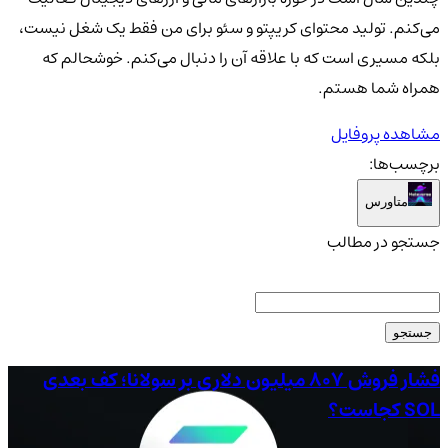
می‌کنم. تولید محتوای کریپتو و سئو برای من فقط یک شغل نیست،
بلکه مسیری است که با علاقه آن را دنبال می‌کنم. خوشحالم که
همراه شما هستم.
مشاهده پروفایل
برچسب‌ها:
متاورس
جستجو در مطالب
جستجو
فشار فروش ۸۰۷ میلیون دلاری بر سولانا؛ کف بعدی
می
SOL کجاست؟
راکون، 