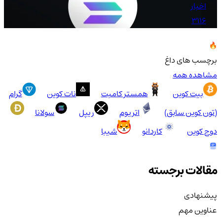
اخبار
3116
برچسب های داغ
مشاهده همه
بیت کوین
همستر کامبت
نات کوین
گرام
(تون کوین سابق)
اتریوم
ریپل
سولانا
دوج کوین
کاردانو
شیبا
مقالات برجسته
پیشنهادی
عناوین مهم