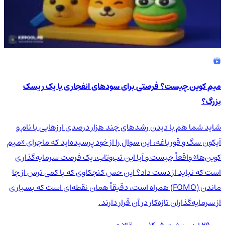
میم کوین چیست؟ فرصتی برای سودهای انفجاری یا یک ریسک
بزرگ؟
شاید شما هم با دیدن رشدهای چند هزار درصدی ارزهایی با نام و
آیکون سگ و قورباغه، این سوال را از خود پرسیده‌اید که ماجرای «میم
کوین‌ها» واقعاً چیست و آیا این تب‌وتاب، یک فرصت سرمایه‌گذاری
است که نباید از دست داد؟ این حس کنجکاوی که با کمی ترس از جا
ماندن (FOMO) همراه است، دقیقاً همان نقطه‌ای است که بسیاری
از سرمایه‌گذاران تازه‌کار در آن قرار دارند.