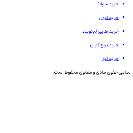
خرید سولانا
خرید ترون
خرید هایپر لیکویید
خرید دوج کوین
خرید لئو
تمامی حقوق مادی و معنوی محفوظ است.