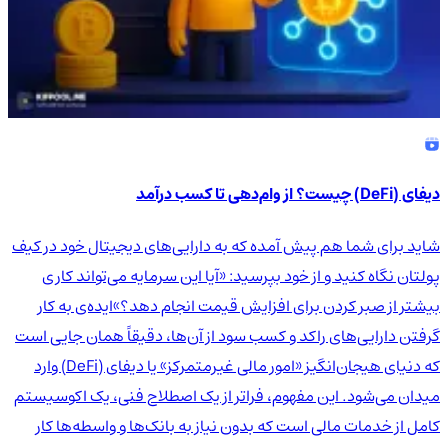
دیفای (DeFi) چیست؟ از وام‌دهی تا کسب درآمد
شاید برای شما هم پیش آمده که به دارایی‌های دیجیتال خود در کیف
پولتان نگاه کنید و از خود بپرسید: «آیا این سرمایه می‌تواند کاری
بیشتر از صبر کردن برای افزایش قیمت انجام دهد؟»ایده‌ی به کار
گرفتن دارایی‌های راکد و کسب سود از آن‌ها، دقیقاً همان جایی است
که دنیای هیجان‌انگیز «امور مالی غیرمتمرکز» یا دیفای (DeFi) وارد
میدان می‌شود. این مفهوم، فراتر از یک اصطلاح فنی، یک اکوسیستم
کامل از خدمات مالی است که بدون نیاز به بانک‌ها و واسطه‌ها کار