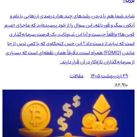
بزرگ؟
شاید شما هم با دیدن رشدهای چند هزار درصدی ارزهایی با نام و
آیکون سگ و قورباغه، این سوال را از خود پرسیده‌اید که ماجرای «میم
کوین‌ها» واقعاً چیست و آیا این تب‌وتاب، یک فرصت سرمایه‌گذاری
است که نباید از دست داد؟ این حس کنجکاوی که با کمی ترس از جا
ماندن (FOMO) همراه است، دقیقاً همان نقطه‌ای است که بسیاری
از سرمایه‌گذاران تازه‌کار در آن قرار دارند.
۲۹ اردیبهشت ۱۴۰۵
مقالات
82,910