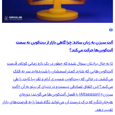
آلت سیزن به زبان ساده: چرا گاهی بازار از بیت‌کوین به سمت
آلت‌کوین‌ها حرکت می‌کند؟
تا به حال برایتان سوال شده که چطور در یک بازه زمانی کوتاه، قیمت
آلت‌کوین‌هایی که شاید کمتر اسمشان را شنیده‌اید سر به فلک
می‌کشد، در حالی که بیت‌کوین مسیری آرام و تقریبا ثابت را طی
می‌کند؟ این اتفاق تصادفی نیست و در دنیای کریپتو به آن «آلت
سیزن» (Altseason) یا فصل آلت‌کوین‌ها می‌گویند؛ دوره‌ای
هیجان‌انگیز که درک درست آن می‌تواند نگاه شما را به فرصت‌های بازار
تغییر دهد.