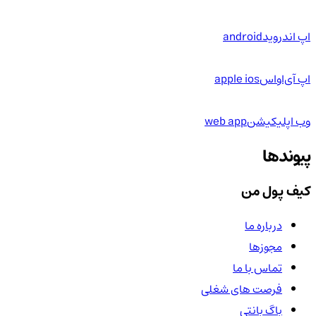
اپ اندروید
android
اپ آی‌او‌اس
apple ios
وب اپلیکیشن
web app
پیوندها
کیف پول من
درباره ما
مجوزها
تماس با ما
فرصت های شغلی
باگ بانتی