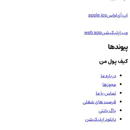
اپ آی‌او‌اس
apple ios
وب اپلیکیشن
web app
پیوندها
کیف پول من
درباره ما
مجوزها
تماس با ما
فرصت های شغلی
باگ بانتی
دانلود اپلیکیشن