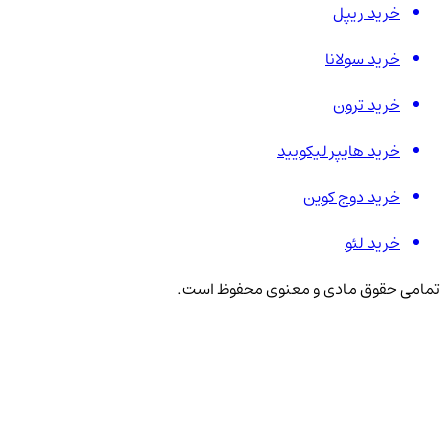
خرید ریپل
خرید سولانا
خرید ترون
خرید هایپر لیکویید
خرید دوج کوین
خرید لئو
تمامی حقوق مادی و معنوی محفوظ است.