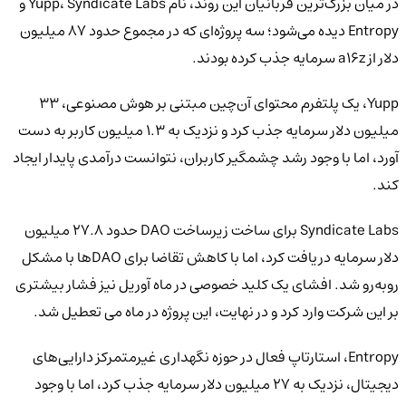
در میان بزرگ‌ترین قربانیان این روند، نام Yupp، Syndicate Labs و
Entropy دیده می‌شود؛ سه پروژه‌ای که در مجموع حدود 87 میلیون
دلار از a16z سرمایه جذب کرده بودند.
Yupp، یک پلتفرم محتوای آن‌چین مبتنی بر هوش مصنوعی، 33
میلیون دلار سرمایه جذب کرد و نزدیک به 1.3 میلیون کاربر به دست
آورد، اما با وجود رشد چشمگیر کاربران، نتوانست درآمدی پایدار ایجاد
کند.
Syndicate Labs برای ساخت زیرساخت DAO حدود 27.8 میلیون
دلار سرمایه دریافت کرد، اما با کاهش تقاضا برای DAOها با مشکل
روبه‌رو شد. افشای یک کلید خصوصی در ماه آوریل نیز فشار بیشتری
بر این شرکت وارد کرد و در نهایت، این پروژه در ماه می تعطیل شد.
Entropy، استارتاپ فعال در حوزه نگهداری غیرمتمرکز دارایی‌های
دیجیتال، نزدیک به 27 میلیون دلار سرمایه جذب کرد، اما با وجود