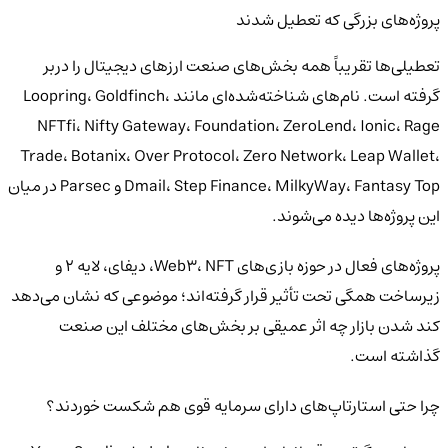
پروژه‌های بزرگی که تعطیل شدند
تعطیلی‌ها تقریباً همه بخش‌های صنعت ارزهای دیجیتال را دربر
گرفته است. نام‌های شناخته‌شده‌ای مانند Loopring، Goldfinch،
NFTfi، Nifty Gateway، Foundation، ZeroLend، Ionic، Rage
Trade، Botanix، Over Protocol، Zero Network، Leap Wallet،
Dmail، Step Finance، MilkyWay، Fantasy Top و Parsec در میان
این پروژه‌ها دیده می‌شوند.
پروژه‌های فعال در حوزه بازی‌های Web3، NFT، دیفای، لایه 2 و
زیرساخت همگی تحت تأثیر قرار گرفته‌اند؛ موضوعی که نشان می‌دهد
کند شدن بازار چه اثر عمیقی بر بخش‌های مختلف این صنعت
گذاشته است.
چرا حتی استارتاپ‌های دارای سرمایه قوی هم شکست خوردند؟