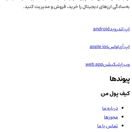
به‌سادگی ارزهای دیجیتال را خرید، فروش و مدیریت کنید.
اپ اندروید
android
اپ آی‌او‌اس
apple ios
وب اپلیکیشن
web app
پیوندها
کیف پول من
درباره ما
مجوزها
تماس با ما