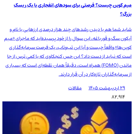
میم کوین چیست؟ فرصتی برای سودهای انفجاری یا یک ریسک
بزرگ؟
شاید شما هم با دیدن رشدهای چند هزار درصدی ارزهایی با نام و
آیکون سگ و قورباغه، این سوال را از خود پرسیده‌اید که ماجرای «میم
کوین‌ها» واقعاً چیست و آیا این تب‌وتاب، یک فرصت سرمایه‌گذاری
است که نباید از دست داد؟ این حس کنجکاوی که با کمی ترس از جا
ماندن (FOMO) همراه است، دقیقاً همان نقطه‌ای است که بسیاری
از سرمایه‌گذاران تازه‌کار در آن قرار دارند.
۲۹ اردیبهشت ۱۴۰۵
مقالات
82,914