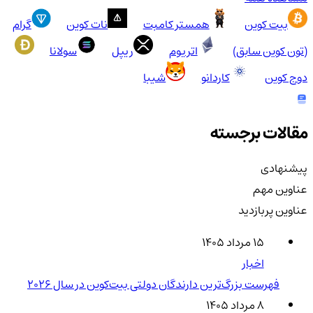
بیت کوین
همستر کامبت
نات کوین
گرام
(تون کوین سابق)
اتریوم
ریپل
سولانا
دوج کوین
کاردانو
شیبا
مقالات برجسته
پیشنهادی
عناوین مهم
عناوین پربازدید
۱۵ مرداد ۱۴۰۵
اخبار
فهرست بزرگ‌ترین دارندگان دولتی بیت‌کوین در سال 2026
۸ مرداد ۱۴۰۵