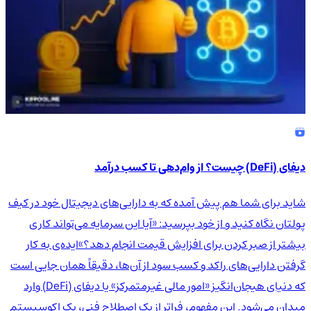
دیفای (DeFi) چیست؟ از وام‌دهی تا کسب درآمد
شاید برای شما هم پیش آمده که به دارایی‌های دیجیتال خود در کیف
پولتان نگاه کنید و از خود بپرسید: «آیا این سرمایه می‌تواند کاری
بیشتر از صبر کردن برای افزایش قیمت انجام دهد؟»ایده‌ی به کار
گرفتن دارایی‌های راکد و کسب سود از آن‌ها، دقیقاً همان جایی است
که دنیای هیجان‌انگیز «امور مالی غیرمتمرکز» یا دیفای (DeFi) وارد
میدان می‌شود. این مفهوم، فراتر از یک اصطلاح فنی، یک اکوسیستم