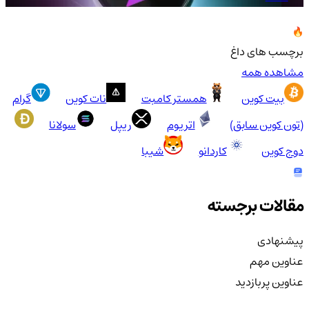
برچسب های داغ
مشاهده همه
بیت کوین
همستر کامبت
نات کوین
گرام
(تون کوین سابق)
اتریوم
ریپل
سولانا
دوج کوین
کاردانو
شیبا
مقالات برجسته
پیشنهادی
عناوین مهم
عناوین پربازدید