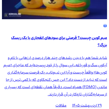
میم کوین چیست؟ فرصتی برای سودهای انفجاری یا یک ریسک
بزرگ؟
شاید شما هم با دیدن رشدهای چند هزار درصدی ارزهایی با نام و
آیکون سگ و قورباغه، این سوال را از خود پرسیده‌اید که ماجرای «میم
کوین‌ها» واقعاً چیست و آیا این تب‌وتاب، یک فرصت سرمایه‌گذاری
است که نباید از دست داد؟ این حس کنجکاوی که با کمی ترس از جا
ماندن (FOMO) همراه است، دقیقاً همان نقطه‌ای است که بسیاری
از سرمایه‌گذاران تازه‌کار در آن قرار دارند.
۲۹ اردیبهشت ۱۴۰۵
مقالات