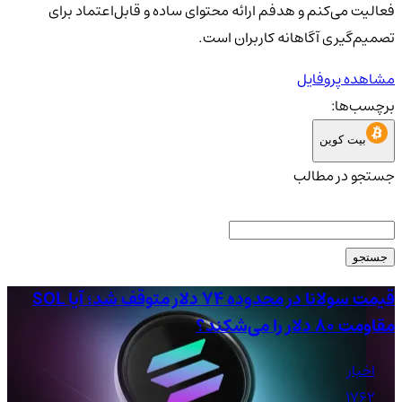
فعالیت می‌کنم و هدفم ارائه محتوای ساده و قابل‌اعتماد برای
تصمیم‌گیری آگاهانه کاربران است.
مشاهده پروفایل
برچسب‌ها:
بیت کوین
جستجو در مطالب
جستجو
قیمت سولانا در محدوده ۷۴ دلار متوقف شد؛ آیا SOL
مقاومت ۸۰ دلار را می‌شکند؟
به ۰.۰۹۸ دلار می
اخبار
1762