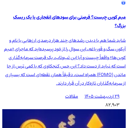
میم کوین چیست؟ فرصتی برای سودهای انفجاری یا یک ریسک
بزرگ؟
شاید شما هم با دیدن رشدهای چند هزار درصدی ارزهایی با نام و
آیکون سگ و قورباغه، این سوال را از خود پرسیده‌اید که ماجرای «میم
کوین‌ها» واقعاً چیست و آیا این تب‌وتاب، یک فرصت سرمایه‌گذاری
است که نباید از دست داد؟ این حس کنجکاوی که با کمی ترس از جا
ماندن (FOMO) همراه است، دقیقاً همان نقطه‌ای است که بسیاری
از سرمایه‌گذاران تازه‌کار در آن قرار دارند.
۲۹ اردیبهشت ۱۴۰۵
مقالات
82,903