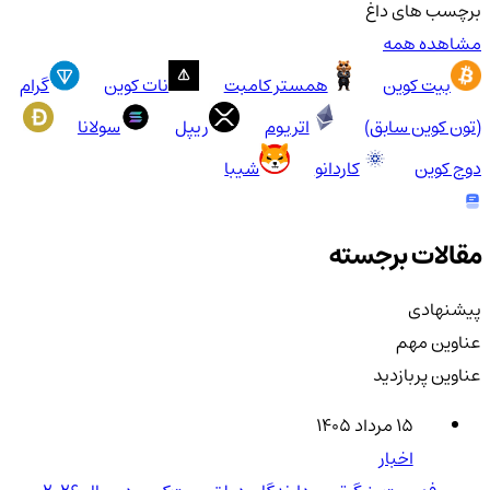
برچسب های داغ
مشاهده همه
بیت کوین
همستر کامبت
نات کوین
گرام
(تون کوین سابق)
اتریوم
ریپل
سولانا
دوج کوین
کاردانو
شیبا
مقالات برجسته
پیشنهادی
عناوین مهم
عناوین پربازدید
۱۵ مرداد ۱۴۰۵
اخبار