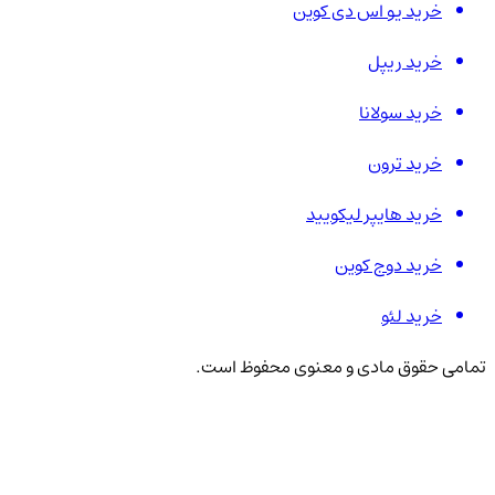
خرید یو اس دی کوین
خرید ریپل
خرید سولانا
خرید ترون
خرید هایپر لیکویید
خرید دوج کوین
خرید لئو
تمامی حقوق مادی و معنوی محفوظ است.