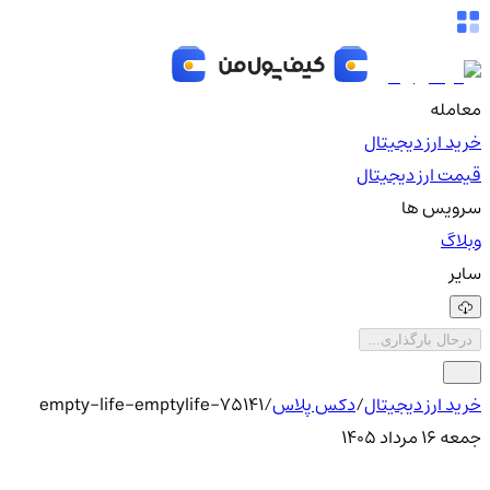
معامله
خرید ارز دیجیتال
قیمت ارز دیجیتال
سرویس ها
وبلاگ
سایر
درحال بارگذاری...
خرید ارز دیجیتال
/
دکس پلاس
/
75141-empty-life-emptylife
جمعه ۱۶ مرداد ۱۴۰۵