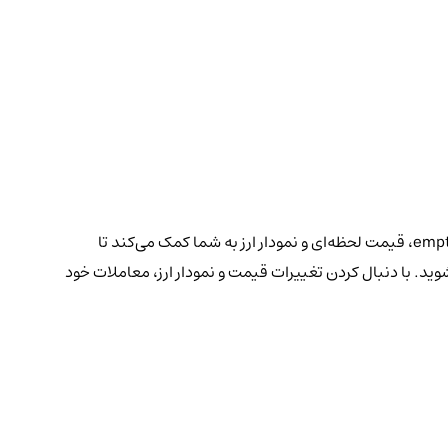
امپتی لایف یک میم کوین منحصر به فرد است که در بستر bsc و صرافی‌های غیرمتمرکز معامله می‌شود. برای خرید و فروش empty life (empty life)، قیمت لحظه‌ای و نمودار ارز به شما کمک می‌کند تا
وید. با دنبال کردن تغییرات قیمت و نمودار ارز، معاملات خود