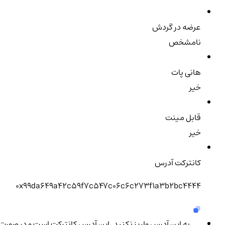
عرضه در گردش
نامشخص
هانی پات
خیر
قابل مینت
خیر
کانترکت آدرس
0x99da649a42c59f7c547c06c6c273f1a3b2bc4444
به این آدرس واریز نکنید. این آدرس کانترکت است و در صورت و