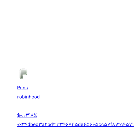
Pons
robinhood
$0.03
18%
0x39dbed3a2bd333467115de45665cc57f813c4571