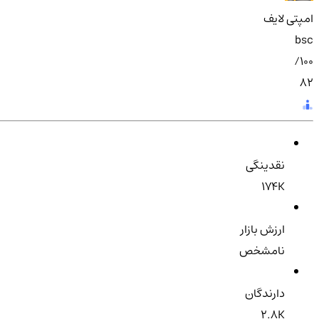
امپتی لایف
bsc
100/
82
نقدینگی
174K
ارزش بازار
نامشخص
دارندگان
2.8K