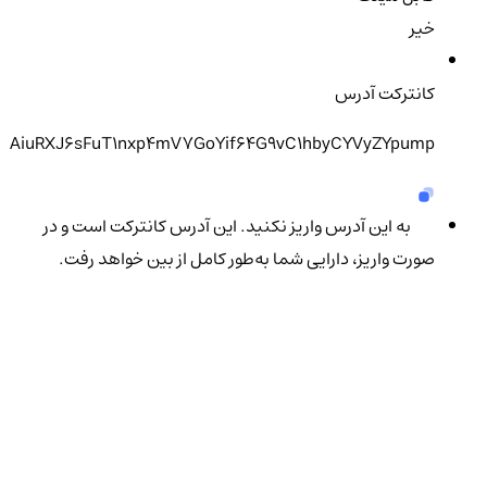
خیر
کانترکت آدرس
AiuRXJ6sFuT1nxp4mV7GoYif64G9vC1hbyCYVyZYpump
به این آدرس واریز نکنید. این آدرس کانترکت است و در
صورت واریز، دارایی شما به‌طور کامل از بین خواهد رفت.