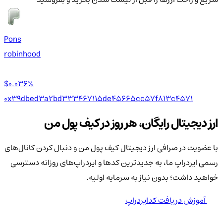
Pons
robinhood
$0.03
6%
0x39dbed3a2bd333467115de45665cc57f813c4571
ارز دیجیتال رایگان، هر روز در کیف پول من
با عضویت در صرافی ارز دیجیتال کیف پول من و دنبال کردن کانال‌های
رسمی ایردراپ ما، به جدیدترین کدها و ایردراپ‌های روزانه دسترسی
خواهید داشت؛ بدون نیاز به سرمایه اولیه.
آموزش دریافت کدایردراپ