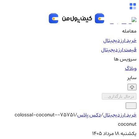
معامله
خرید ارز دیجیتال
قیمت ارز دیجیتال
سرویس ها
وبلاگ
سایر
درحال بارگذاری...
خرید ارز دیجیتال
/
دکس پلاس
/
75751-colossal-coconut-
coconut
یکشنبه ۱۸ مرداد ۱۴۰۵