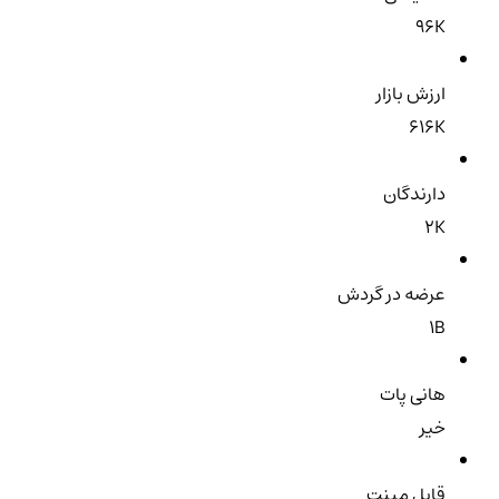
96K
ارزش بازار
616K
دارندگان
2K
عرضه در گردش
1B
هانی پات
خیر
قابل مینت