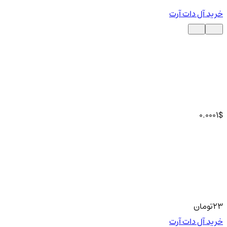
خرید آل دات آرت
0.0001
$
23
تومان
خرید آل دات آرت