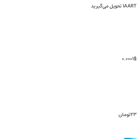
AART
1
تحویل
می‌گیرید
0.0001
$
23
تومان