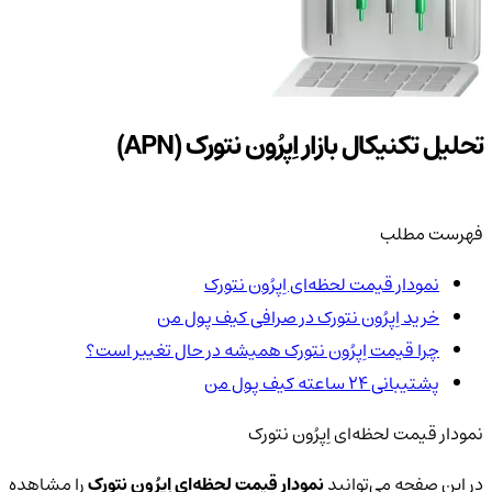
تحلیل تکنیکال بازار اِپرُون نتورک (APN)
فهرست مطلب
نمودار قیمت لحظه‌ای اِپرُون نتورک
خرید اِپرُون نتورک در صرافی کیف پول من
چرا قیمت اِپرُون نتورک همیشه در حال تغییر است؟
پشتیبانی ۲۴ ساعته کیف پول من
نمودار قیمت لحظه‌ای اِپرُون نتورک
در این صفحه می‌توانید
نمودار قیمت لحظه‌ای اِپرُون نتورک
را مشاهده