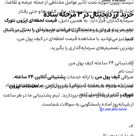
قیمت اِپرُون نتورک تحت تأثیر عوامل مختلفی از جمله عرضه و تقاضا،
اخبار اقتصادی جهان، سیاست‌های مالی کشورها و حتی رفتار
خرید ارز دیجیتال در 3 مرحله ساده
سرمایه‌گذاران قرار دارد. به همین دلیل،
قیمت لحظه‌ای اِپرُون نتورک
اهمیت زیادی دارد و معامله‌گران حرفه‌ای همواره آن را دنبال می‌کنند.
برای خرید و فروش ارز دیجیتال کافی‌ست این مراحل را به‌ترتیب دنبال
شما نیز می‌توانید با مشاهده قیمت لحظه‌ای در کیف پول من،
کنید:
بهترین تصمیم‌های سرمایه‌گذاری را بگیرید.
01
پشتیبانی ۲۴ ساعته کیف پول من
ثبت نام
صرافی
کیف پول من
با ارائه خدمات
پشتیبانی آنلاین ۲۴ ساعته
،
ابتدا با مراجعه به صفحه ثبت‌نام کیف‌ پول من، مراحل ابتدایی ایجاد
همیشه همراه شماست تا بتوانید بدون نگرانی به
معاملات اِپرُون
حساب کاربری را تکمیل کنید.
نتورک
و سایر ارزهای دیجیتال بپردازید. تیم پشتیبانی ما در هر ساعت
از شبانه‌روز آماده پاسخگویی به سوالات شماست.
ثبت نام سریع
02
خرید ارز دیجیتال