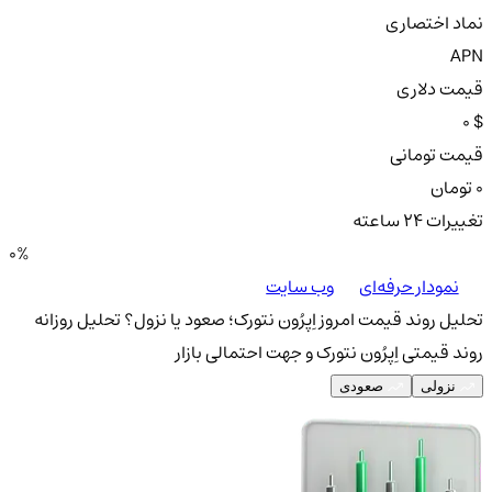
نماد اختصاری
APN
قیمت دلاری
0 $
قیمت تومانی
0 تومان
تغییرات ۲۴ ساعته
0%
نمودار حرفه‌ای
وب سایت
تحلیل روند قیمت امروز اِپرُون نتورک؛ صعود یا نزول؟
تحلیل روزانه
روند قیمتی اِپرُون نتورک و جهت احتمالی بازار
نزولی
صعودی