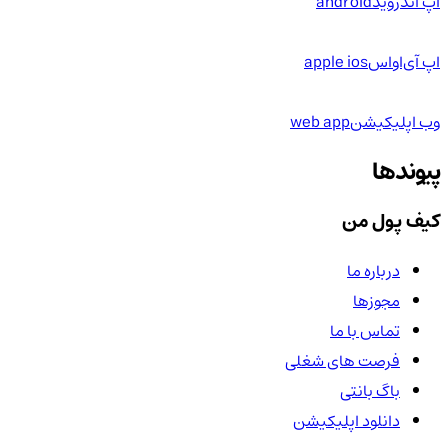
اپ اندروید
android
اپ آی‌او‌اس
apple ios
وب اپلیکیشن
web app
پیوندها
کیف پول من
درباره ما
مجوزها
تماس با ما
فرصت های شغلی
باگ بانتی
دانلود اپلیکیشن