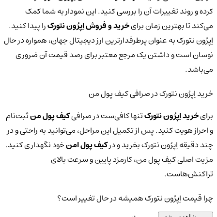
کرده و روند تغییرات آن را بررسی کنید. این نمودار به شما کمک
می‌کند تا بهترین زمان برای
خرید و فروش اِپرُون نتورک
را پیدا کنید.
اِپرُون نتورک به عنوان پرطرفدارترین ارز دیجیتال جهان، همواره در حال
نوسان است و داشتن یک مرجع معتبر برای رصد قیمت آن ضروری
می‌باشد.
خرید اِپرُون نتورک در صرافی کیف پول من
برای
خرید اِپرُون نتورک
تنها کافی‌ست در صرافی
کیف پول من
ثبت‌نام
و احراز هویت کنید. پس از تکمیل این مراحل، می‌توانید به راحتی و در
چند دقیقه اِپرُون نتورک بخرید و در
کیف پول امن
خود نگهداری کنید.
مزیت اصلی کیف پول من، کارمزد پایین و سرعت بالای
تراکنش‌هاست.
چرا قیمت اِپرُون نتورک همیشه در حال تغییر است؟
مشاهده بیشتر