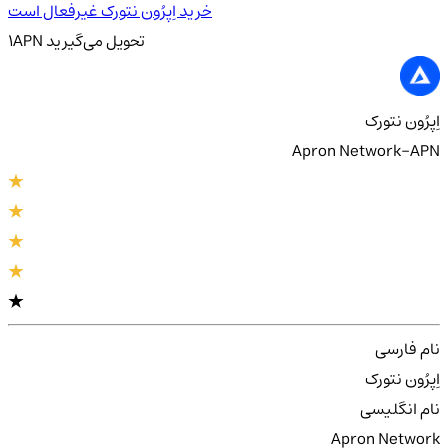
خرید اِپرُون نتورک غیرفعال است
تحویل
می‌گیرید
APN
1
اِپرُون نتورک
Apron Network-APN
نام فارسی
اِپرُون نتورک
نام انگلیسی
Apron Network