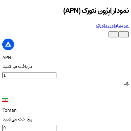
نمودار اِپرُون نتورک (APN)
خرید اِپرُون نتورک
APN
دریافت می‌کنید
0
$
Toman
پرداخت می‌کنید