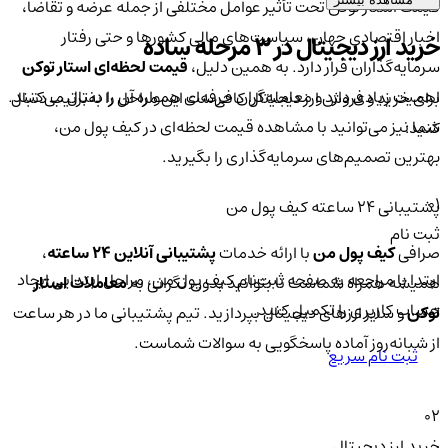
قیمت استار توکن تحت تأثیر عوامل مختلفی از جمله عرضه و تقاضا،
اخبار اقتصادی جهان، سیاست‌های مالی کشورها و حتی رفتار
خرید ارز دیجیتال در 3 مرحله ساده
سرمایه‌گذاران قرار دارد. به همین دلیل،
قیمت لحظه‌ای استار توکن
اهمیت زیادی دارد و معامله‌گران حرفه‌ای همواره آن را دنبال می‌کنند.
برای خرید و فروش ارز دیجیتال کافی‌ست این مراحل را به‌ترتیب دنبال
شما نیز می‌توانید با مشاهده قیمت لحظه‌ای در کیف پول من،
کنید:
بهترین تصمیم‌های سرمایه‌گذاری را بگیرید.
01
پشتیبانی ۲۴ ساعته کیف پول من
ثبت نام
صرافی
کیف پول من
با ارائه خدمات
پشتیبانی آنلاین ۲۴ ساعته
،
ابتدا با مراجعه به صفحه ثبت‌نام کیف‌ پول من، مراحل ابتدایی ایجاد
همیشه همراه شماست تا بتوانید بدون نگرانی به
معاملات استار
حساب کاربری را تکمیل کنید.
توکن
و سایر ارزهای دیجیتال بپردازید. تیم پشتیبانی ما در هر ساعت
از شبانه‌روز آماده پاسخگویی به سوالات شماست.
ثبت نام سریع
02
خرید ارز دیجیتال