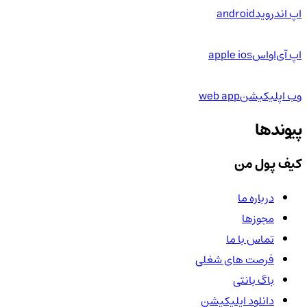
اپ اندروید
android
اپ آی‌او‌اس
apple ios
وب اپلیکیشن
web app
پیوندها
کیف پول من
درباره ما
مجوزها
تماس با ما
فرصت های شغلی
باگ بانتی
دانلود اپلیکیشن