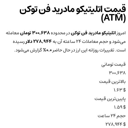
قیمت اتلیتیکو مادرید فن توکن
(ATM)
امروز
اتلیتیکو مادرید فن توکن
در محدوده
300,638 تومان
معامله
می‌شود و حجم معاملات ۲۴ ساعته آن به
278,944 دلار
رسیده
است. تغییرات روزانه این ارز در حال حاضر
0.0%
گزارش می‌شود.
قیمت تومانی
300,638
بالاترین قیمت
$ 1.63
پایین‌ترین قیمت
$ 1.59
حجم ۲۴ ساعت
$ 278,944