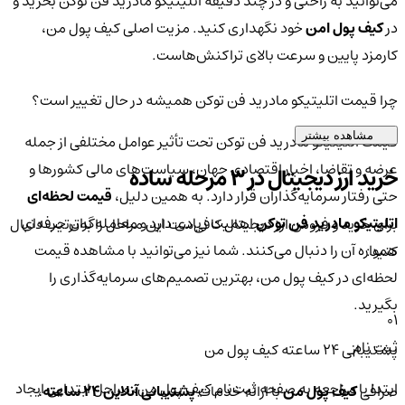
می‌توانید به راحتی و در چند دقیقه اتلیتیکو مادرید فن توکن بخرید و
در
کیف پول امن
خود نگهداری کنید. مزیت اصلی کیف پول من،
کارمزد پایین و سرعت بالای تراکنش‌هاست.
چرا قیمت اتلیتیکو مادرید فن توکن همیشه در حال تغییر است؟
مشاهده بیشتر
قیمت اتلیتیکو مادرید فن توکن تحت تأثیر عوامل مختلفی از جمله
عرضه و تقاضا، اخبار اقتصادی جهان، سیاست‌های مالی کشورها و
خرید ارز دیجیتال در 3 مرحله ساده
حتی رفتار سرمایه‌گذاران قرار دارد. به همین دلیل،
قیمت لحظه‌ای
اتلیتیکو مادرید فن توکن
اهمیت زیادی دارد و معامله‌گران حرفه‌ای
برای خرید و فروش ارز دیجیتال کافی‌ست این مراحل را به‌ترتیب دنبال
همواره آن را دنبال می‌کنند. شما نیز می‌توانید با مشاهده قیمت
کنید:
لحظه‌ای در کیف پول من، بهترین تصمیم‌های سرمایه‌گذاری را
بگیرید.
01
ثبت نام
پشتیبانی ۲۴ ساعته کیف پول من
ابتدا با مراجعه به صفحه ثبت‌نام کیف‌ پول من، مراحل ابتدایی ایجاد
صرافی
کیف پول من
با ارائه خدمات
پشتیبانی آنلاین ۲۴ ساعته
،