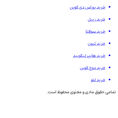
خرید یو اس دی کوین
خرید ریپل
خرید سولانا
خرید ترون
خرید هایپر لیکویید
خرید دوج کوین
خرید لئو
تمامی حقوق مادی و معنوی محفوظ است.