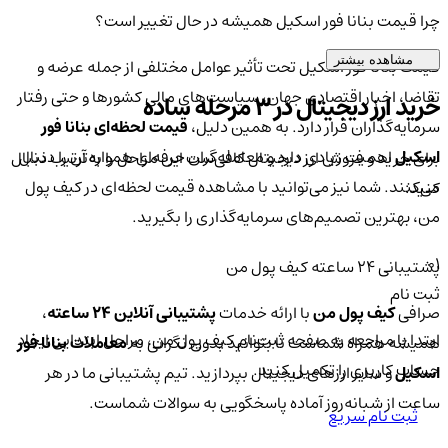
چرا قیمت بنانا فور اسکیل همیشه در حال تغییر است؟
مشاهده بیشتر
قیمت بنانا فور اسکیل تحت تأثیر عوامل مختلفی از جمله عرضه و
تقاضا، اخبار اقتصادی جهان، سیاست‌های مالی کشورها و حتی رفتار
خرید ارز دیجیتال در 3 مرحله ساده
سرمایه‌گذاران قرار دارد. به همین دلیل،
قیمت لحظه‌ای بنانا فور
اسکیل
اهمیت زیادی دارد و معامله‌گران حرفه‌ای همواره آن را دنبال
برای خرید و فروش ارز دیجیتال کافی‌ست این مراحل را به‌ترتیب دنبال
می‌کنند. شما نیز می‌توانید با مشاهده قیمت لحظه‌ای در کیف پول
کنید:
من، بهترین تصمیم‌های سرمایه‌گذاری را بگیرید.
01
پشتیبانی ۲۴ ساعته کیف پول من
ثبت نام
صرافی
کیف پول من
با ارائه خدمات
پشتیبانی آنلاین ۲۴ ساعته
،
ابتدا با مراجعه به صفحه ثبت‌نام کیف‌ پول من، مراحل ابتدایی ایجاد
همیشه همراه شماست تا بتوانید بدون نگرانی به
معاملات بنانا فور
حساب کاربری را تکمیل کنید.
اسکیل
و سایر ارزهای دیجیتال بپردازید. تیم پشتیبانی ما در هر
ساعت از شبانه‌روز آماده پاسخگویی به سوالات شماست.
ثبت نام سریع