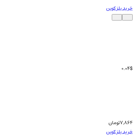
خرید بلز کوین
0.04
$
7,864
تومان
خرید بلز کوین