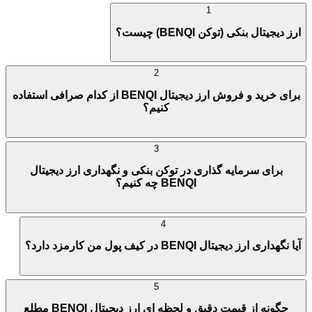
1
ارز دیجیتال بنکی (توکن BENQI) چیست؟
2
برای خرید و فروش ارز دیجیتال BENQI از کدام صرافی استفاده
کنیم؟
3
برای سرمایه گذاری در توکن بنکی و نگهداری ارز دیجیتال
BENQI چه کنیم؟
4
آیا نگهداری ارز دیجیتال BENQI در کیف پول من کارمزد دارد؟
5
چگونه از قیمت دقیق و لحظه ای ارز دیجیتال BENQI مطلع