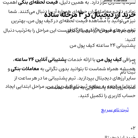
سرمایه‌گذاران قرار دارد. به همین دلیل،
قیمت لحظه‌ای بنکی
اهمیت
زیادی دارد و معامله‌گران حرفه‌ای همواره آن را دنبال می‌کنند. شما
خرید ارز دیجیتال در 3 مرحله ساده
نیز می‌توانید با مشاهده قیمت لحظه‌ای در کیف پول من، بهترین
تصمیم‌های سرمایه‌گذاری را بگیرید.
برای خرید و فروش ارز دیجیتال کافی‌ست این مراحل را به‌ترتیب دنبال
کنید:
پشتیبانی ۲۴ ساعته کیف پول من
صرافی
کیف پول من
با ارائه خدمات
پشتیبانی آنلاین ۲۴ ساعته
،
01
همیشه همراه شماست تا بتوانید بدون نگرانی به
معاملات بنکی
و
ثبت نام
سایر ارزهای دیجیتال بپردازید. تیم پشتیبانی ما در هر ساعت از
ابتدا با مراجعه به صفحه ثبت‌نام کیف‌ پول من، مراحل ابتدایی ایجاد
شبانه‌روز آماده پاسخگویی به سوالات شماست.
حساب کاربری را تکمیل کنید.
ثبت نام سریع
02
خرید ارز دیجیتال