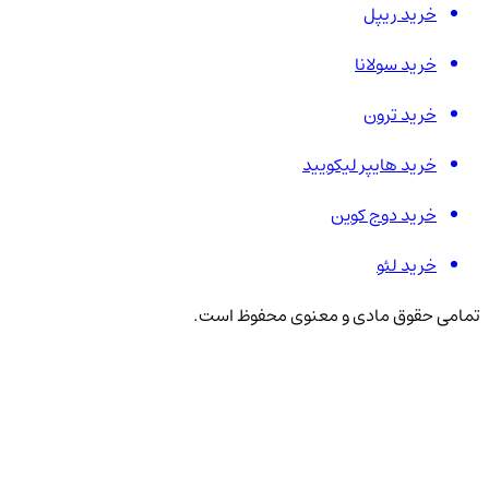
خرید ریپل
خرید سولانا
خرید ترون
خرید هایپر لیکویید
خرید دوج کوین
خرید لئو
تمامی حقوق مادی و معنوی محفوظ است.