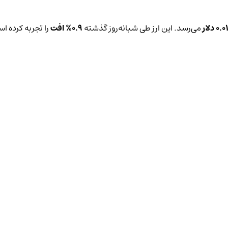
0.01 دلار
می‌رسد. این ارز طی شبانه‌روز گذشته
0.9%
افت
را تجربه کرده ا