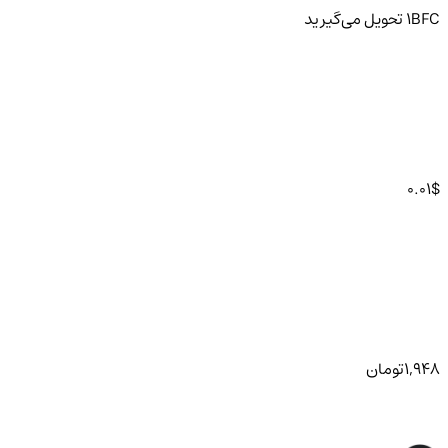
BFC
1
تحویل
می‌گیرید
0.01
$
1,948
تومان