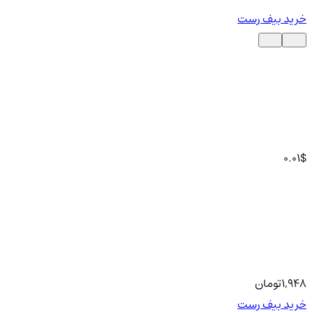
خرید بیف رست
0.01
$
1,948
تومان
خرید بیف رست