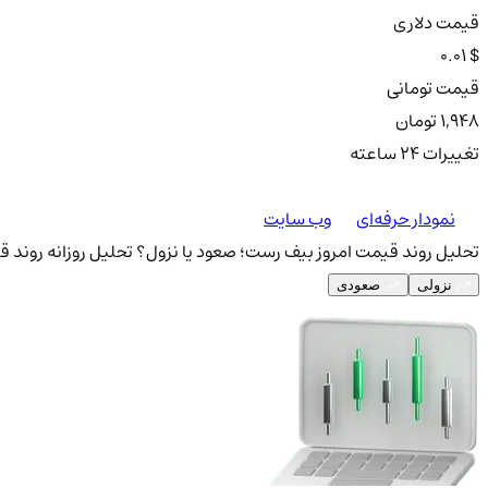
قیمت دلاری
0.01 $
قیمت تومانی
1,948 تومان
تغییرات ۲۴ ساعته
نمودار حرفه‌ای
وب سایت
تحلیل روند قیمت امروز بیف رست؛ صعود یا نزول؟
تحلیل روزانه روند ق
نزولی
صعودی