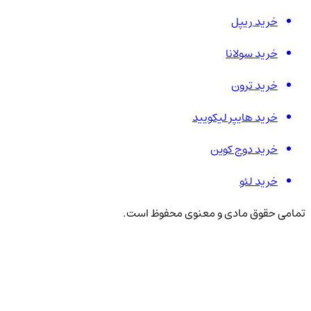
خرید ریپل
خرید سولانا
خرید ترون
خرید هایپر لیکویید
خرید دوج کوین
خرید لئو
تمامی حقوق مادی و معنوی محفوظ است.