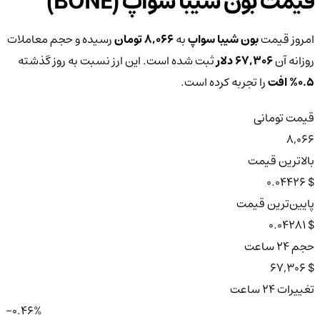
قیمت بون شیبا سواپ (BONE)
امروز قیمت
بون شیبا سواپ
به
8,066 تومان
رسیده و حجم معاملات
روزانه آن
67,306 دلار
ثبت شده است. این ارز نسبت به روز گذشته
0.5%
افت
را تجربه کرده است.
قیمت تومانی
8,066
بالاترین قیمت
$ 0.04426
پایین‌ترین قیمت
$ 0.04281
حجم ۲۴ ساعت
$ 67,306
تغییرات ۲۴ ساعت
-0.46%