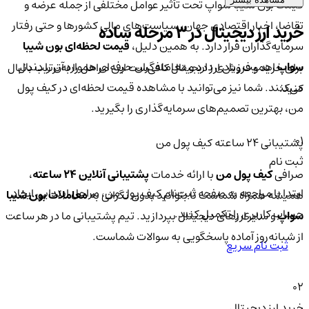
قیمت بون شیبا سواپ تحت تأثیر عوامل مختلفی از جمله عرضه و
تقاضا، اخبار اقتصادی جهان، سیاست‌های مالی کشورها و حتی رفتار
خرید ارز دیجیتال در 3 مرحله ساده
سرمایه‌گذاران قرار دارد. به همین دلیل،
قیمت لحظه‌ای بون شیبا
سواپ
اهمیت زیادی دارد و معامله‌گران حرفه‌ای همواره آن را دنبال
برای خرید و فروش ارز دیجیتال کافی‌ست این مراحل را به‌ترتیب دنبال
می‌کنند. شما نیز می‌توانید با مشاهده قیمت لحظه‌ای در کیف پول
کنید:
من، بهترین تصمیم‌های سرمایه‌گذاری را بگیرید.
01
پشتیبانی ۲۴ ساعته کیف پول من
ثبت نام
صرافی
کیف پول من
با ارائه خدمات
پشتیبانی آنلاین ۲۴ ساعته
،
ابتدا با مراجعه به صفحه ثبت‌نام کیف‌ پول من، مراحل ابتدایی ایجاد
همیشه همراه شماست تا بتوانید بدون نگرانی به
معاملات بون شیبا
حساب کاربری را تکمیل کنید.
سواپ
و سایر ارزهای دیجیتال بپردازید. تیم پشتیبانی ما در هر ساعت
از شبانه‌روز آماده پاسخگویی به سوالات شماست.
ثبت نام سریع
02
خرید ارز دیجیتال