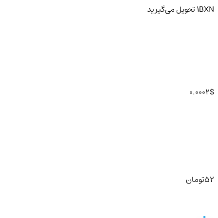
BXN
1
تحویل
می‌گیرید
0.0002
$
52
تومان