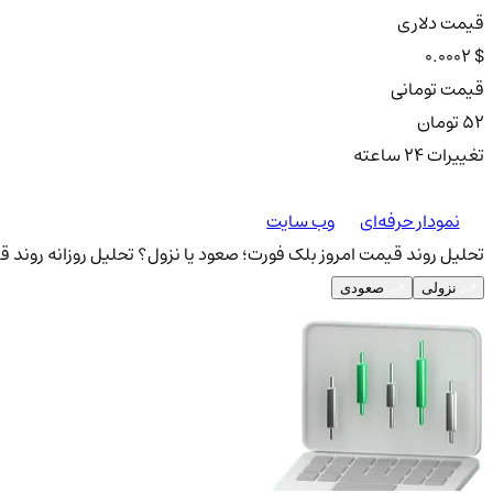
قیمت دلاری
0.0002 $
قیمت تومانی
52 تومان
تغییرات ۲۴ ساعته
نمودار حرفه‌ای
وب سایت
تحلیل روند قیمت امروز بلک فورت؛ صعود یا نزول؟
تحلیل روزانه روند ق
نزولی
صعودی