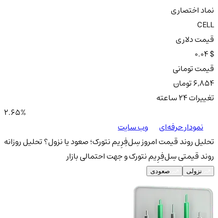
نماد اختصاری
CELL
قیمت دلاری
0.04 $
قیمت تومانی
6,854 تومان
تغییرات ۲۴ ساعته
2.65%
نمودار حرفه‌ای
وب سایت
تحلیل روند قیمت امروز سِل‌فِرِیم نتورک؛ صعود یا نزول؟
تحلیل روزانه
روند قیمتی سِل‌فِرِیم نتورک و جهت احتمالی بازار
نزولی
صعودی