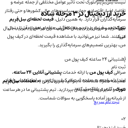
قیمت سِل‌فِرِیم نتورک تحت تأثیر عوامل مختلفی از جمله عرضه و
تقاضا، اخبار اقتصادی جهان، سیاست‌های مالی کشورها و حتی رفتار
خرید ارز دیجیتال در 3 مرحله ساده
سرمایه‌گذاران قرار دارد. به همین دلیل،
قیمت لحظه‌ای سِل‌فِرِیم
نتورک
اهمیت زیادی دارد و معامله‌گران حرفه‌ای همواره آن را دنبال
برای خرید و فروش ارز دیجیتال کافی‌ست این مراحل را به‌ترتیب دنبال
می‌کنند. شما نیز می‌توانید با مشاهده قیمت لحظه‌ای در کیف پول
کنید:
من، بهترین تصمیم‌های سرمایه‌گذاری را بگیرید.
01
پشتیبانی ۲۴ ساعته کیف پول من
ثبت نام
صرافی
کیف پول من
با ارائه خدمات
پشتیبانی آنلاین ۲۴ ساعته
،
ابتدا با مراجعه به صفحه ثبت‌نام کیف‌ پول من، مراحل ابتدایی ایجاد
همیشه همراه شماست تا بتوانید بدون نگرانی به
معاملات سِل‌فِرِیم
حساب کاربری را تکمیل کنید.
نتورک
و سایر ارزهای دیجیتال بپردازید. تیم پشتیبانی ما در هر ساعت
از شبانه‌روز آماده پاسخگویی به سوالات شماست.
ثبت نام سریع
02
خرید ارز دیجیتال