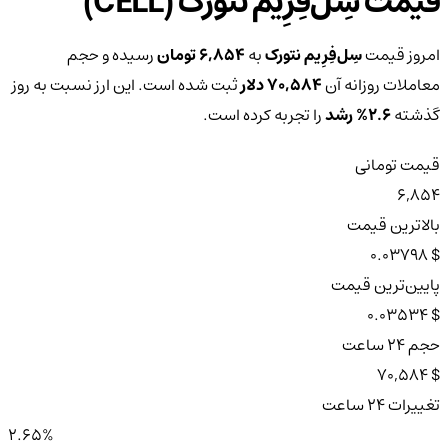
قیمت سِل‌فِرِیم نتورک (CELL)
امروز قیمت
سِل‌فِرِیم نتورک
به
6,854 تومان
رسیده و حجم
معاملات روزانه آن
70,584 دلار
ثبت شده است. این ارز نسبت به روز
گذشته
2.6%
رشد
را تجربه کرده است.
قیمت تومانی
6,854
بالاترین قیمت
$ 0.03798
پایین‌ترین قیمت
$ 0.03534
حجم ۲۴ ساعت
$ 70,584
تغییرات ۲۴ ساعت
2.65%