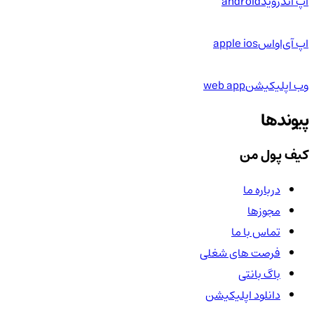
اپ اندروید
android
اپ آی‌او‌اس
apple ios
وب اپلیکیشن
web app
پیوندها
کیف پول من
درباره ما
مجوزها
تماس با ما
فرصت های شغلی
باگ بانتی
دانلود اپلیکیشن