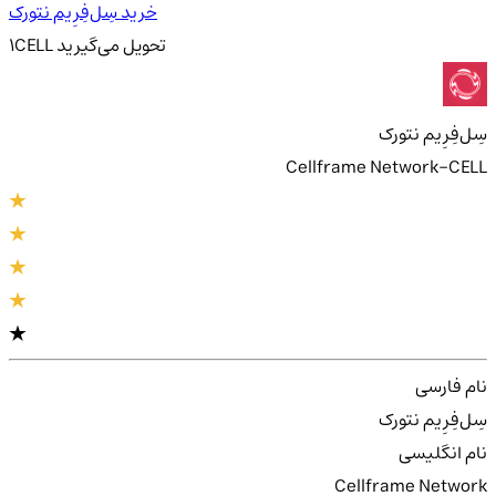
خرید سِل‌فِرِیم نتورک
تحویل
می‌گیرید
CELL
1
سِل‌فِرِیم نتورک
Cellframe Network-CELL
نام فارسی
سِل‌فِرِیم نتورک
نام انگلیسی
Cellframe Network