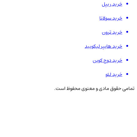
خرید ریپل
خرید سولانا
خرید ترون
خرید هایپر لیکویید
خرید دوج کوین
خرید لئو
تمامی حقوق مادی و معنوی محفوظ است.