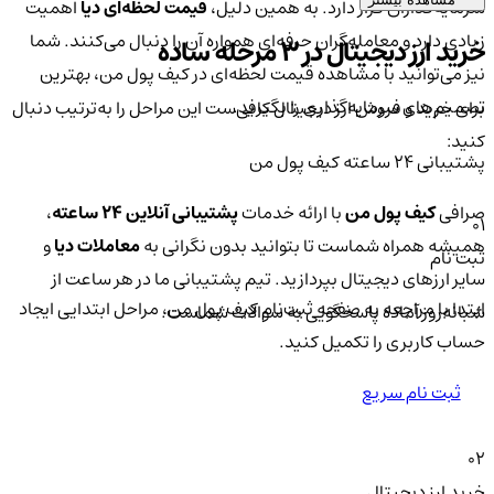
سرمایه‌گذاران قرار دارد. به همین دلیل،
قیمت لحظه‌ای دیا
اهمیت
زیادی دارد و معامله‌گران حرفه‌ای همواره آن را دنبال می‌کنند. شما
خرید ارز دیجیتال در 3 مرحله ساده
نیز می‌توانید با مشاهده قیمت لحظه‌ای در کیف پول من، بهترین
تصمیم‌های سرمایه‌گذاری را بگیرید.
برای خرید و فروش ارز دیجیتال کافی‌ست این مراحل را به‌ترتیب دنبال
کنید:
پشتیبانی ۲۴ ساعته کیف پول من
صرافی
کیف پول من
با ارائه خدمات
پشتیبانی آنلاین ۲۴ ساعته
،
01
همیشه همراه شماست تا بتوانید بدون نگرانی به
معاملات دیا
و
ثبت نام
سایر ارزهای دیجیتال بپردازید. تیم پشتیبانی ما در هر ساعت از
ابتدا با مراجعه به صفحه ثبت‌نام کیف‌ پول من، مراحل ابتدایی ایجاد
شبانه‌روز آماده پاسخگویی به سوالات شماست.
حساب کاربری را تکمیل کنید.
ثبت نام سریع
02
خرید ارز دیجیتال