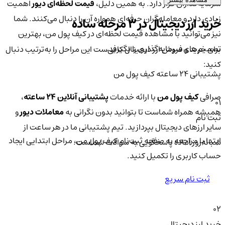
سرمایه‌گذاران قرار دارد. به همین دلیل،
قیمت لحظه‌ای دیور
اهمیت
زیادی دارد و معامله‌گران حرفه‌ای همواره آن را دنبال می‌کنند. شما
خرید ارز دیجیتال در 3 مرحله ساده
نیز می‌توانید با مشاهده قیمت لحظه‌ای در کیف پول من، بهترین
تصمیم‌های سرمایه‌گذاری را بگیرید.
برای خرید و فروش ارز دیجیتال کافی‌ست این مراحل را به‌ترتیب دنبال
کنید:
پشتیبانی ۲۴ ساعته کیف پول من
صرافی
کیف پول من
با ارائه خدمات
پشتیبانی آنلاین ۲۴ ساعته
،
01
همیشه همراه شماست تا بتوانید بدون نگرانی به
معاملات دیور
و
ثبت نام
سایر ارزهای دیجیتال بپردازید. تیم پشتیبانی ما در هر ساعت از
ابتدا با مراجعه به صفحه ثبت‌نام کیف‌ پول من، مراحل ابتدایی ایجاد
شبانه‌روز آماده پاسخگویی به سوالات شماست.
حساب کاربری را تکمیل کنید.
ثبت نام سریع
02
خرید ارز دیجیتال