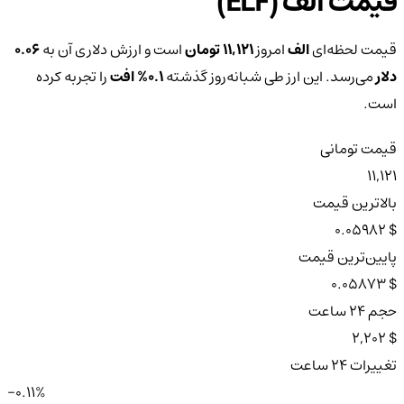
قیمت الف (ELF)
قیمت لحظه‌ای
الف
امروز
11,121 تومان
است و ارزش دلاری آن به
0.06
دلار
می‌رسد. این ارز طی شبانه‌روز گذشته
0.1%
افت
را تجربه کرده
است.
قیمت تومانی
11,121
بالاترین قیمت
$ 0.05982
پایین‌ترین قیمت
$ 0.05873
حجم ۲۴ ساعت
$ 2,202
تغییرات ۲۴ ساعت
-0.11%