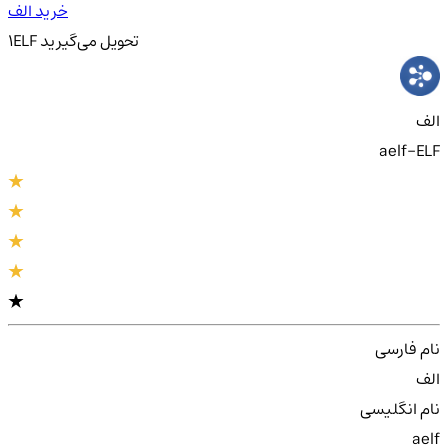
خرید الف
تحویل
می‌گیرید
ELF
1
الف
aelf-ELF
نام فارسی
الف
نام انگلیسی
aelf