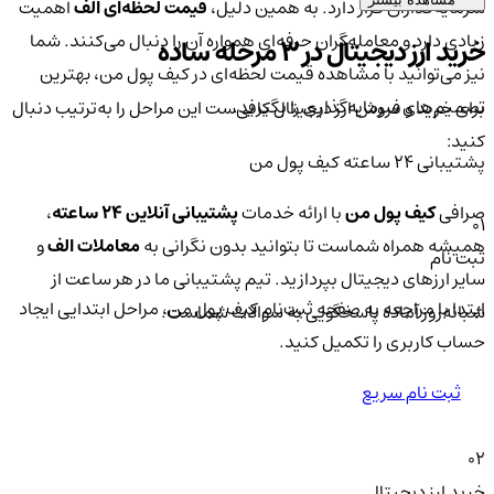
سرمایه‌گذاران قرار دارد. به همین دلیل،
قیمت لحظه‌ای الف
اهمیت
زیادی دارد و معامله‌گران حرفه‌ای همواره آن را دنبال می‌کنند. شما
خرید ارز دیجیتال در 3 مرحله ساده
نیز می‌توانید با مشاهده قیمت لحظه‌ای در کیف پول من، بهترین
تصمیم‌های سرمایه‌گذاری را بگیرید.
برای خرید و فروش ارز دیجیتال کافی‌ست این مراحل را به‌ترتیب دنبال
کنید:
پشتیبانی ۲۴ ساعته کیف پول من
صرافی
کیف پول من
با ارائه خدمات
پشتیبانی آنلاین ۲۴ ساعته
،
01
همیشه همراه شماست تا بتوانید بدون نگرانی به
معاملات الف
و
ثبت نام
سایر ارزهای دیجیتال بپردازید. تیم پشتیبانی ما در هر ساعت از
ابتدا با مراجعه به صفحه ثبت‌نام کیف‌ پول من، مراحل ابتدایی ایجاد
شبانه‌روز آماده پاسخگویی به سوالات شماست.
حساب کاربری را تکمیل کنید.
ثبت نام سریع
02
خرید ارز دیجیتال