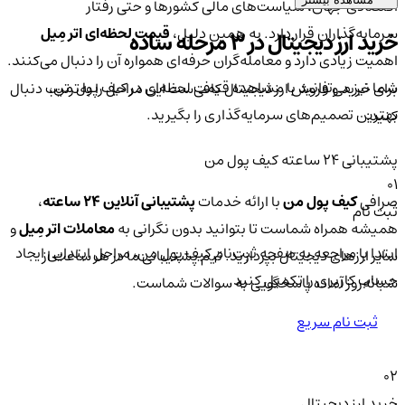
اقتصادی جهان، سیاست‌های مالی کشورها و حتی رفتار
سرمایه‌گذاران قرار دارد. به همین دلیل،
قیمت لحظه‌ای اتر مِیل
خرید ارز دیجیتال در 3 مرحله ساده
اهمیت زیادی دارد و معامله‌گران حرفه‌ای همواره آن را دنبال می‌کنند.
شما نیز می‌توانید با مشاهده قیمت لحظه‌ای در کیف پول من،
برای خرید و فروش ارز دیجیتال کافی‌ست این مراحل را به‌ترتیب دنبال
بهترین تصمیم‌های سرمایه‌گذاری را بگیرید.
کنید:
پشتیبانی ۲۴ ساعته کیف پول من
01
صرافی
کیف پول من
با ارائه خدمات
پشتیبانی آنلاین ۲۴ ساعته
،
ثبت نام
همیشه همراه شماست تا بتوانید بدون نگرانی به
معاملات اتر مِیل
و
ابتدا با مراجعه به صفحه ثبت‌نام کیف‌ پول من، مراحل ابتدایی ایجاد
سایر ارزهای دیجیتال بپردازید. تیم پشتیبانی ما در هر ساعت از
حساب کاربری را تکمیل کنید.
شبانه‌روز آماده پاسخگویی به سوالات شماست.
ثبت نام سریع
02
خرید ارز دیجیتال