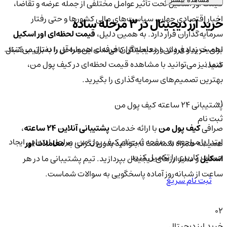
قیمت اور اسکیل تحت تأثیر عوامل مختلفی از جمله عرضه و تقاضا،
اخبار اقتصادی جهان، سیاست‌های مالی کشورها و حتی رفتار
خرید ارز دیجیتال در 3 مرحله ساده
سرمایه‌گذاران قرار دارد. به همین دلیل،
قیمت لحظه‌ای اور اسکیل
اهمیت زیادی دارد و معامله‌گران حرفه‌ای همواره آن را دنبال می‌کنند.
برای خرید و فروش ارز دیجیتال کافی‌ست این مراحل را به‌ترتیب دنبال
شما نیز می‌توانید با مشاهده قیمت لحظه‌ای در کیف پول من،
کنید:
بهترین تصمیم‌های سرمایه‌گذاری را بگیرید.
01
پشتیبانی ۲۴ ساعته کیف پول من
ثبت نام
صرافی
کیف پول من
با ارائه خدمات
پشتیبانی آنلاین ۲۴ ساعته
،
ابتدا با مراجعه به صفحه ثبت‌نام کیف‌ پول من، مراحل ابتدایی ایجاد
همیشه همراه شماست تا بتوانید بدون نگرانی به
معاملات اور
حساب کاربری را تکمیل کنید.
اسکیل
و سایر ارزهای دیجیتال بپردازید. تیم پشتیبانی ما در هر
ساعت از شبانه‌روز آماده پاسخگویی به سوالات شماست.
ثبت نام سریع
02
خرید ارز دیجیتال