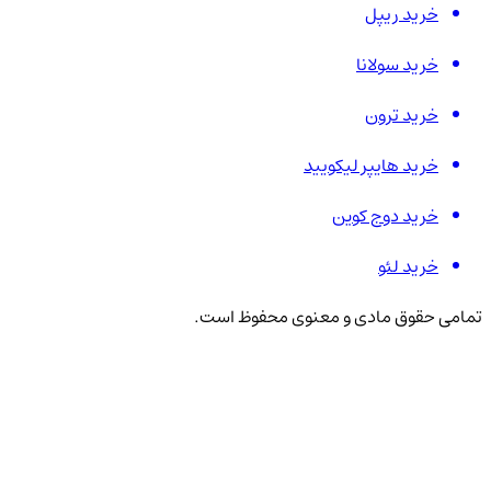
خرید ریپل
خرید سولانا
خرید ترون
خرید هایپر لیکویید
خرید دوج کوین
خرید لئو
تمامی حقوق مادی و معنوی محفوظ است.