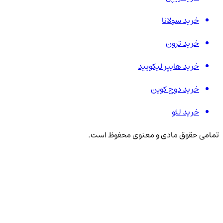
خرید سولانا
خرید ترون
خرید هایپر لیکویید
خرید دوج کوین
خرید لئو
تمامی حقوق مادی و معنوی محفوظ است.