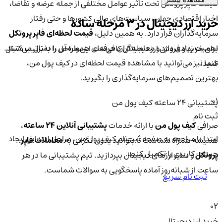
قیمت فایِر پروتکل تحت تأثیر عوامل مختلفی از جمله عرضه و تقاضا،
اخبار اقتصادی جهان، سیاست‌های مالی کشورها و حتی رفتار
خرید ارز دیجیتال در 3 مرحله ساده
سرمایه‌گذاران قرار دارد. به همین دلیل،
قیمت لحظه‌ای فایِر پروتکل
اهمیت زیادی دارد و معامله‌گران حرفه‌ای همواره آن را دنبال می‌کنند.
برای خرید و فروش ارز دیجیتال کافی‌ست این مراحل را به‌ترتیب دنبال
شما نیز می‌توانید با مشاهده قیمت لحظه‌ای در کیف پول من،
کنید:
بهترین تصمیم‌های سرمایه‌گذاری را بگیرید.
01
پشتیبانی ۲۴ ساعته کیف پول من
ثبت نام
صرافی
کیف پول من
با ارائه خدمات
پشتیبانی آنلاین ۲۴ ساعته
،
ابتدا با مراجعه به صفحه ثبت‌نام کیف‌ پول من، مراحل ابتدایی ایجاد
همیشه همراه شماست تا بتوانید بدون نگرانی به
معاملات فایِر
حساب کاربری را تکمیل کنید.
پروتکل
و سایر ارزهای دیجیتال بپردازید. تیم پشتیبانی ما در هر
ساعت از شبانه‌روز آماده پاسخگویی به سوالات شماست.
ثبت نام سریع
02
خرید ارز دیجیتال