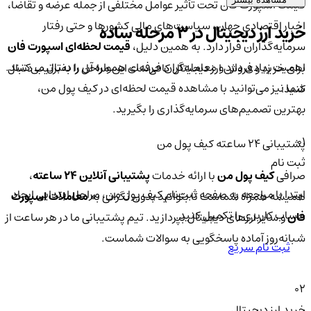
قیمت اسپورت فان تحت تأثیر عوامل مختلفی از جمله عرضه و تقاضا،
اخبار اقتصادی جهان، سیاست‌های مالی کشورها و حتی رفتار
خرید ارز دیجیتال در 3 مرحله ساده
سرمایه‌گذاران قرار دارد. به همین دلیل،
قیمت لحظه‌ای اسپورت فان
اهمیت زیادی دارد و معامله‌گران حرفه‌ای همواره آن را دنبال می‌کنند.
برای خرید و فروش ارز دیجیتال کافی‌ست این مراحل را به‌ترتیب دنبال
شما نیز می‌توانید با مشاهده قیمت لحظه‌ای در کیف پول من،
کنید:
بهترین تصمیم‌های سرمایه‌گذاری را بگیرید.
01
پشتیبانی ۲۴ ساعته کیف پول من
ثبت نام
صرافی
کیف پول من
با ارائه خدمات
پشتیبانی آنلاین ۲۴ ساعته
،
ابتدا با مراجعه به صفحه ثبت‌نام کیف‌ پول من، مراحل ابتدایی ایجاد
همیشه همراه شماست تا بتوانید بدون نگرانی به
معاملات اسپورت
حساب کاربری را تکمیل کنید.
فان
و سایر ارزهای دیجیتال بپردازید. تیم پشتیبانی ما در هر ساعت از
شبانه‌روز آماده پاسخگویی به سوالات شماست.
ثبت نام سریع
02
خرید ارز دیجیتال