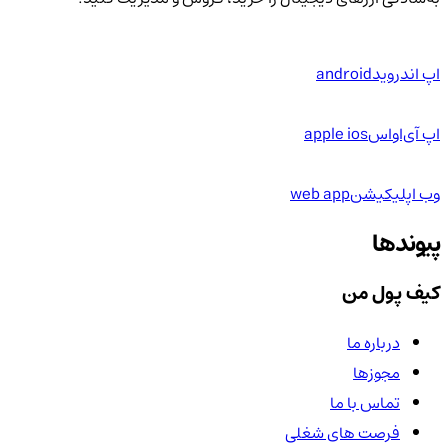
اپ اندروید
android
اپ آی‌او‌اس
apple ios
وب اپلیکیشن
web app
پیوندها
کیف پول من
درباره ما
مجوزها
تماس با ما
فرصت های شغلی