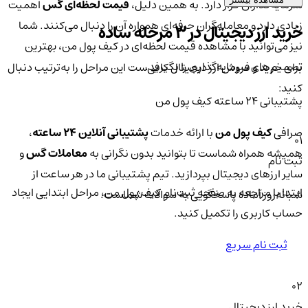
سرمایه‌گذاران قرار دارد. به همین دلیل،
قیمت لحظه‌ای گس
اهمیت
زیادی دارد و معامله‌گران حرفه‌ای همواره آن را دنبال می‌کنند. شما
خرید ارز دیجیتال در 3 مرحله ساده
نیز می‌توانید با مشاهده قیمت لحظه‌ای در کیف پول من، بهترین
تصمیم‌های سرمایه‌گذاری را بگیرید.
برای خرید و فروش ارز دیجیتال کافی‌ست این مراحل را به‌ترتیب دنبال
کنید:
پشتیبانی ۲۴ ساعته کیف پول من
صرافی
کیف پول من
با ارائه خدمات
پشتیبانی آنلاین ۲۴ ساعته
،
01
همیشه همراه شماست تا بتوانید بدون نگرانی به
معاملات گس
و
ثبت نام
سایر ارزهای دیجیتال بپردازید. تیم پشتیبانی ما در هر ساعت از
ابتدا با مراجعه به صفحه ثبت‌نام کیف‌ پول من، مراحل ابتدایی ایجاد
شبانه‌روز آماده پاسخگویی به سوالات شماست.
حساب کاربری را تکمیل کنید.
ثبت نام سریع
02
خرید ارز دیجیتال