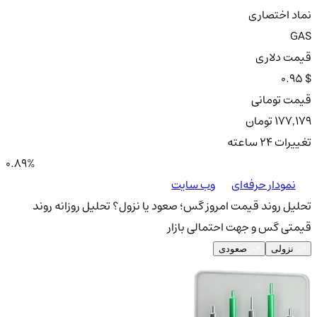
نماد اختصاری
GAS
قیمت دلاری
0.95 $
قیمت تومانی
177,179 تومان
تغییرات ۲۴ ساعته
0.89%
نمودار حرفه‌ای
وب سایت
تحلیل روند قیمت امروز گس؛ صعود یا نزول؟
تحلیل روزانه روند
قیمتی گس و جهت احتمالی بازار
نزولی
صعودی