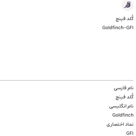
گُلد فینچ
Goldfinch-GFI
نام فارسی
گُلد فینچ
نام انگلیسی
Goldfinch
نماد اختصاری
GFI