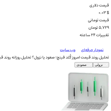
قیمت دلاری
0.03 $
قیمت تومانی
5,729 تومان
تغییرات ۲۴ ساعته
نمودار حرفه‌ای
وب سایت
تحلیل روند قیمت امروز گُلد فینچ؛ صعود یا نزول؟
تحلیل روزانه روند قی
نزولی
صعودی