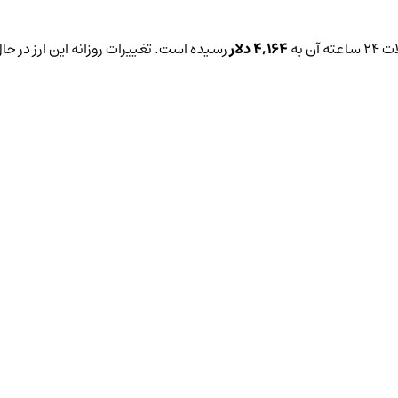
ن به
4,164 دلار
رسیده است. تغییرات روزانه این ارز در ح