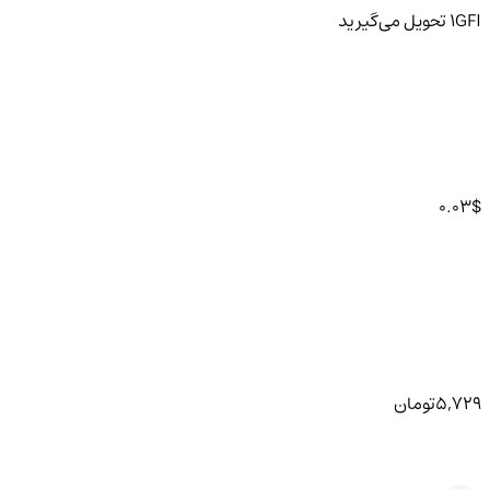
GFI
1
تحویل
می‌گیرید
0.03
$
5,729
تومان