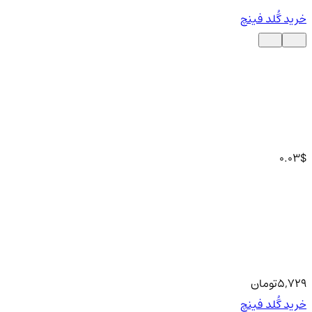
خرید گُلد فینچ
0.03
$
5,729
تومان
خرید گُلد فینچ