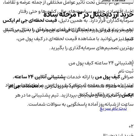
قیمت جی ام ایکس تحت تأثیر عوامل مختلفی از جمله عرضه و تقاضا،
اخبار اقتصادی جهان، سیاست‌های مالی کشورها و حتی رفتار
خرید ارز دیجیتال در 3 مرحله ساده
سرمایه‌گذاران قرار دارد. به همین دلیل،
قیمت لحظه‌ای جی ام ایکس
اهمیت زیادی دارد و معامله‌گران حرفه‌ای همواره آن را دنبال می‌کنند.
برای خرید و فروش ارز دیجیتال کافی‌ست این مراحل را به‌ترتیب دنبال
شما نیز می‌توانید با مشاهده قیمت لحظه‌ای در کیف پول من،
کنید:
بهترین تصمیم‌های سرمایه‌گذاری را بگیرید.
01
پشتیبانی ۲۴ ساعته کیف پول من
ثبت نام
صرافی
کیف پول من
با ارائه خدمات
پشتیبانی آنلاین ۲۴ ساعته
،
ابتدا با مراجعه به صفحه ثبت‌نام کیف‌ پول من، مراحل ابتدایی ایجاد
همیشه همراه شماست تا بتوانید بدون نگرانی به
معاملات جی ام
حساب کاربری را تکمیل کنید.
ایکس
و سایر ارزهای دیجیتال بپردازید. تیم پشتیبانی ما در هر
ساعت از شبانه‌روز آماده پاسخگویی به سوالات شماست.
ثبت نام سریع
02
خرید ارز دیجیتال