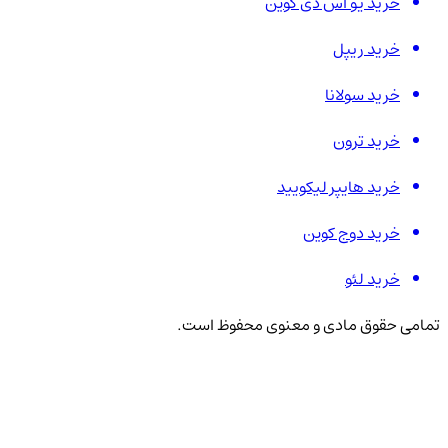
خرید یو اس دی کوین
خرید ریپل
خرید سولانا
خرید ترون
خرید هایپر لیکویید
خرید دوج کوین
خرید لئو
تمامی حقوق مادی و معنوی محفوظ است.