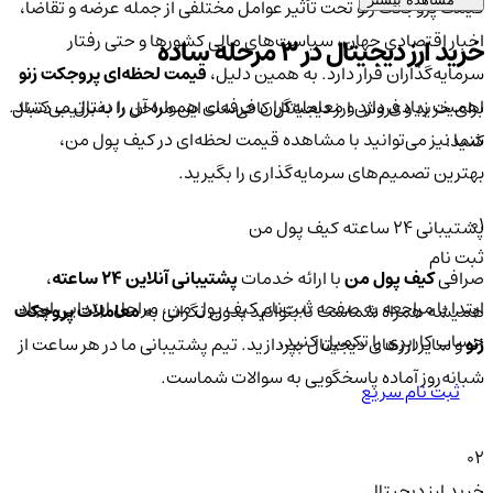
قیمت پروجکت زنو تحت تأثیر عوامل مختلفی از جمله عرضه و تقاضا،
اخبار اقتصادی جهان، سیاست‌های مالی کشورها و حتی رفتار
خرید ارز دیجیتال در 3 مرحله ساده
سرمایه‌گذاران قرار دارد. به همین دلیل،
قیمت لحظه‌ای پروجکت زنو
اهمیت زیادی دارد و معامله‌گران حرفه‌ای همواره آن را دنبال می‌کنند.
برای خرید و فروش ارز دیجیتال کافی‌ست این مراحل را به‌ترتیب دنبال
شما نیز می‌توانید با مشاهده قیمت لحظه‌ای در کیف پول من،
کنید:
بهترین تصمیم‌های سرمایه‌گذاری را بگیرید.
01
پشتیبانی ۲۴ ساعته کیف پول من
ثبت نام
صرافی
کیف پول من
با ارائه خدمات
پشتیبانی آنلاین ۲۴ ساعته
،
ابتدا با مراجعه به صفحه ثبت‌نام کیف‌ پول من، مراحل ابتدایی ایجاد
همیشه همراه شماست تا بتوانید بدون نگرانی به
معاملات پروجکت
حساب کاربری را تکمیل کنید.
زنو
و سایر ارزهای دیجیتال بپردازید. تیم پشتیبانی ما در هر ساعت از
شبانه‌روز آماده پاسخگویی به سوالات شماست.
ثبت نام سریع
02
خرید ارز دیجیتال