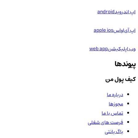
اپ اندروید
android
اپ آی‌او‌اس
apple ios
وب اپلیکیشن
web app
پیوندها
کیف پول من
درباره ما
مجوزها
تماس با ما
فرصت های شغلی
باگ بانتی