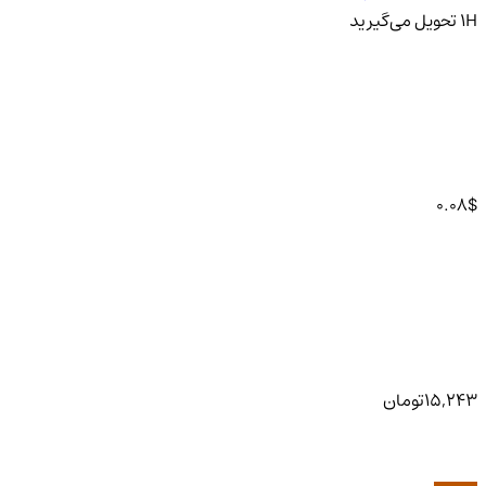
H
1
تحویل
می‌گیرید
0.08
$
15,243
تومان