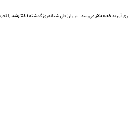
ی آن به
0.08 دلار
می‌رسد. این ارز طی شبانه‌روز گذشته
1.1%
رشد
را تجر