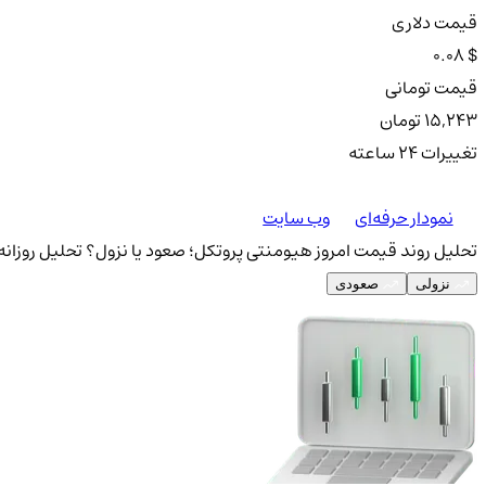
قیمت دلاری
0.08 $
قیمت تومانی
15,243 تومان
تغییرات ۲۴ ساعته
نمودار حرفه‌ای
وب سایت
تحلیل روند قیمت امروز هیومنتی پروتکل؛ صعود یا نزول؟
تحلیل روزانه
نزولی
صعودی