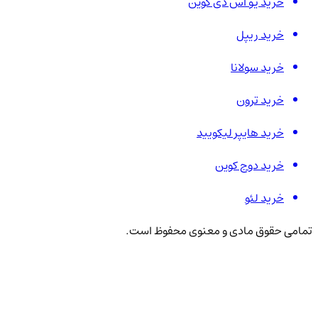
خرید یو اس دی کوین
خرید ریپل
خرید سولانا
خرید ترون
خرید هایپر لیکویید
خرید دوج کوین
خرید لئو
تمامی حقوق مادی و معنوی محفوظ است.