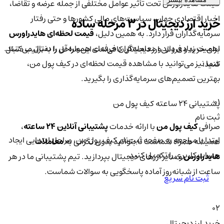
قیمت هایدراورس تحت تأثیر عوامل مختلفی از جمله عرضه و تقاضا،
اخبار اقتصادی جهان، سیاست‌های مالی کشورها و حتی رفتار
خرید ارز دیجیتال در 3 مرحله ساده
سرمایه‌گذاران قرار دارد. به همین دلیل،
قیمت لحظه‌ای هایدراورس
اهمیت زیادی دارد و معامله‌گران حرفه‌ای همواره آن را دنبال می‌کنند.
برای خرید و فروش ارز دیجیتال کافی‌ست این مراحل را به‌ترتیب دنبال
شما نیز می‌توانید با مشاهده قیمت لحظه‌ای در کیف پول من،
کنید:
بهترین تصمیم‌های سرمایه‌گذاری را بگیرید.
01
پشتیبانی ۲۴ ساعته کیف پول من
ثبت نام
صرافی
کیف پول من
با ارائه خدمات
پشتیبانی آنلاین ۲۴ ساعته
،
ابتدا با مراجعه به صفحه ثبت‌نام کیف‌ پول من، مراحل ابتدایی ایجاد
همیشه همراه شماست تا بتوانید بدون نگرانی به
معاملات
حساب کاربری را تکمیل کنید.
هایدراورس
و سایر ارزهای دیجیتال بپردازید. تیم پشتیبانی ما در هر
ساعت از شبانه‌روز آماده پاسخگویی به سوالات شماست.
ثبت نام سریع
02
خرید ارز دیجیتال